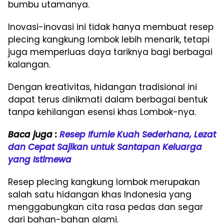
bumbu utamanya.
Inovasi-inovasi ini tidak hanya membuat resep
plecing kangkung lombok lebih menarik, tetapi
juga memperluas daya tariknya bagi berbagai
kalangan.
Dengan kreativitas, hidangan tradisional ini
dapat terus dinikmati dalam berbagai bentuk
tanpa kehilangan esensi khas Lombok-nya.
Baca juga :
Resep Ifumie Kuah Sederhana, Lezat
dan Cepat Sajikan untuk Santapan Keluarga
yang Istimewa
Resep plecing kangkung lombok merupakan
salah satu hidangan khas Indonesia yang
menggabungkan cita rasa pedas dan segar
dari bahan-bahan alami.