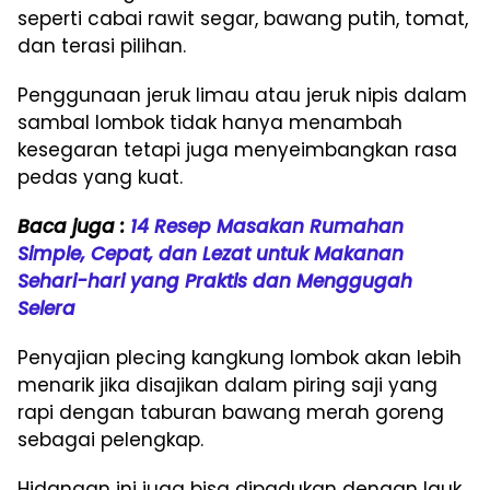
seperti cabai rawit segar, bawang putih, tomat,
dan terasi pilihan.
Penggunaan jeruk limau atau jeruk nipis dalam
sambal lombok tidak hanya menambah
kesegaran tetapi juga menyeimbangkan rasa
pedas yang kuat.
Baca juga :
14 Resep Masakan Rumahan
Simple, Cepat, dan Lezat untuk Makanan
Sehari-hari yang Praktis dan Menggugah
Selera
Penyajian plecing kangkung lombok akan lebih
menarik jika disajikan dalam piring saji yang
rapi dengan taburan bawang merah goreng
sebagai pelengkap.
Hidangan ini juga bisa dipadukan dengan lauk