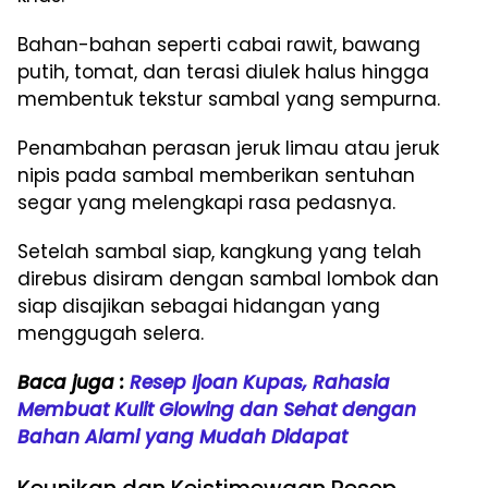
Bahan-bahan seperti cabai rawit, bawang
putih, tomat, dan terasi diulek halus hingga
membentuk tekstur sambal yang sempurna.
Penambahan perasan jeruk limau atau jeruk
nipis pada sambal memberikan sentuhan
segar yang melengkapi rasa pedasnya.
Setelah sambal siap, kangkung yang telah
direbus disiram dengan sambal lombok dan
siap disajikan sebagai hidangan yang
menggugah selera.
Baca juga :
Resep Ijoan Kupas, Rahasia
Membuat Kulit Glowing dan Sehat dengan
Bahan Alami yang Mudah Didapat
Keunikan dan Keistimewaan Resep