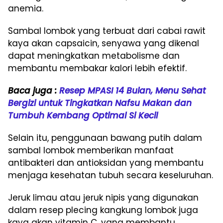
anemia.
Sambal lombok yang terbuat dari cabai rawit
kaya akan capsaicin, senyawa yang dikenal
dapat meningkatkan metabolisme dan
membantu membakar kalori lebih efektif.
Baca juga :
Resep MPASI 14 Bulan, Menu Sehat
Bergizi untuk Tingkatkan Nafsu Makan dan
Tumbuh Kembang Optimal Si Kecil
Selain itu, penggunaan bawang putih dalam
sambal lombok memberikan manfaat
antibakteri dan antioksidan yang membantu
menjaga kesehatan tubuh secara keseluruhan.
Jeruk limau atau jeruk nipis yang digunakan
dalam resep plecing kangkung lombok juga
kaya akan vitamin C, yang membantu