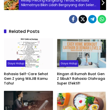
Resep Plecing Kangkung Terasi, Rahasia
Nikmatnya Bikin Lidah Bergoyang dan Selera
Makan Melesat!
Related Posts
Gaya Hidup
Gaya Hidup
Rahasia Self-Care Sehat
Ringan di Rumah Buat Gen
Gen Z yang WAJIB Kamu
Z Sibuk? Rahasia Olahraga
Tahu!
Super Efektif!