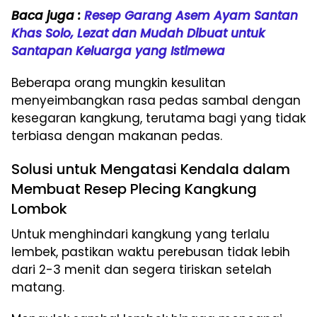
Baca juga :
Resep Garang Asem Ayam Santan
Khas Solo, Lezat dan Mudah Dibuat untuk
Santapan Keluarga yang Istimewa
Beberapa orang mungkin kesulitan
menyeimbangkan rasa pedas sambal dengan
kesegaran kangkung, terutama bagi yang tidak
terbiasa dengan makanan pedas.
Solusi untuk Mengatasi Kendala dalam
Membuat Resep Plecing Kangkung
Lombok
Untuk menghindari kangkung yang terlalu
lembek, pastikan waktu perebusan tidak lebih
dari 2-3 menit dan segera tiriskan setelah
matang.