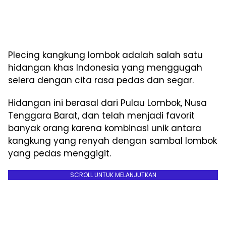
Plecing kangkung lombok adalah salah satu
hidangan khas Indonesia yang menggugah
selera dengan cita rasa pedas dan segar.
Hidangan ini berasal dari Pulau Lombok, Nusa
Tenggara Barat, dan telah menjadi favorit
banyak orang karena kombinasi unik antara
kangkung yang renyah dengan sambal lombok
yang pedas menggigit.
SCROLL UNTUK MELANJUTKAN