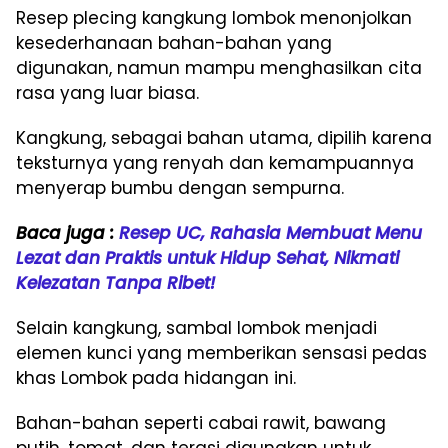
Resep plecing kangkung lombok menonjolkan
kesederhanaan bahan-bahan yang
digunakan, namun mampu menghasilkan cita
rasa yang luar biasa.
Kangkung, sebagai bahan utama, dipilih karena
teksturnya yang renyah dan kemampuannya
menyerap bumbu dengan sempurna.
Baca juga :
Resep UC, Rahasia Membuat Menu
Lezat dan Praktis untuk Hidup Sehat, Nikmati
Kelezatan Tanpa Ribet!
Selain kangkung, sambal lombok menjadi
elemen kunci yang memberikan sensasi pedas
khas Lombok pada hidangan ini.
Bahan-bahan seperti cabai rawit, bawang
putih, tomat, dan terasi digunakan untuk