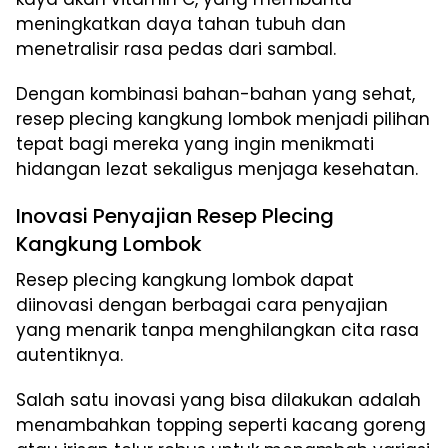
meningkatkan daya tahan tubuh dan
menetralisir rasa pedas dari sambal.
Dengan kombinasi bahan-bahan yang sehat,
resep plecing kangkung lombok menjadi pilihan
tepat bagi mereka yang ingin menikmati
hidangan lezat sekaligus menjaga kesehatan.
Inovasi Penyajian Resep Plecing
Kangkung Lombok
Resep plecing kangkung lombok dapat
diinovasi dengan berbagai cara penyajian
yang menarik tanpa menghilangkan cita rasa
autentiknya.
Salah satu inovasi yang bisa dilakukan adalah
menambahkan topping seperti kacang goreng