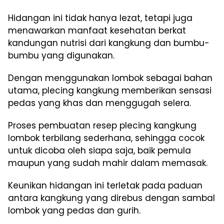
Hidangan ini tidak hanya lezat, tetapi juga
menawarkan manfaat kesehatan berkat
kandungan nutrisi dari kangkung dan bumbu-
bumbu yang digunakan.
Dengan menggunakan lombok sebagai bahan
utama, plecing kangkung memberikan sensasi
pedas yang khas dan menggugah selera.
Proses pembuatan resep plecing kangkung
lombok terbilang sederhana, sehingga cocok
untuk dicoba oleh siapa saja, baik pemula
maupun yang sudah mahir dalam memasak.
Keunikan hidangan ini terletak pada paduan
antara kangkung yang direbus dengan sambal
lombok yang pedas dan gurih.