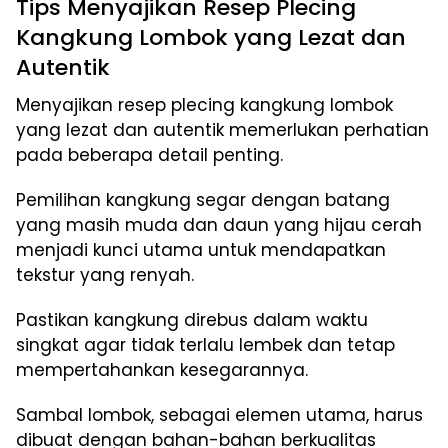
Tips Menyajikan Resep Plecing
Kangkung Lombok yang Lezat dan
Autentik
Menyajikan resep plecing kangkung lombok
yang lezat dan autentik memerlukan perhatian
pada beberapa detail penting.
Pemilihan kangkung segar dengan batang
yang masih muda dan daun yang hijau cerah
menjadi kunci utama untuk mendapatkan
tekstur yang renyah.
Pastikan kangkung direbus dalam waktu
singkat agar tidak terlalu lembek dan tetap
mempertahankan kesegarannya.
Sambal lombok, sebagai elemen utama, harus
dibuat dengan bahan-bahan berkualitas