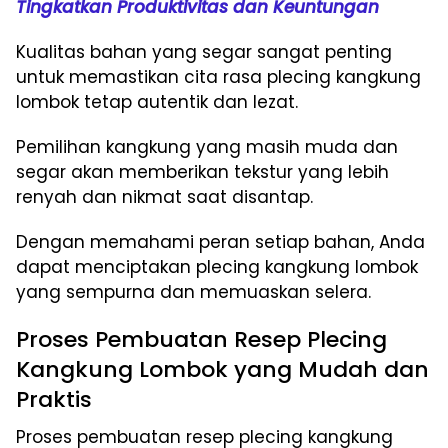
Tingkatkan Produktivitas dan Keuntungan
Kualitas bahan yang segar sangat penting
untuk memastikan cita rasa plecing kangkung
lombok tetap autentik dan lezat.
Pemilihan kangkung yang masih muda dan
segar akan memberikan tekstur yang lebih
renyah dan nikmat saat disantap.
Dengan memahami peran setiap bahan, Anda
dapat menciptakan plecing kangkung lombok
yang sempurna dan memuaskan selera.
Proses Pembuatan Resep Plecing
Kangkung Lombok yang Mudah dan
Praktis
Proses pembuatan resep plecing kangkung