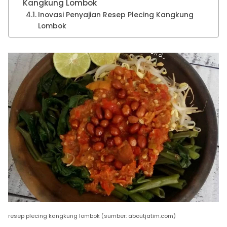
Kangkung Lombok
Inovasi Penyajian Resep Plecing Kangkung
Lombok
resep plecing kangkung lombok (sumber: aboutjatim.com)