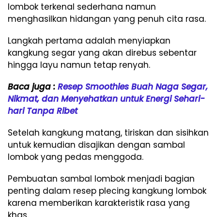
lombok terkenal sederhana namun
menghasilkan hidangan yang penuh cita rasa.
Langkah pertama adalah menyiapkan
kangkung segar yang akan direbus sebentar
hingga layu namun tetap renyah.
Baca juga :
Resep Smoothies Buah Naga Segar,
Nikmat, dan Menyehatkan untuk Energi Sehari-
hari Tanpa Ribet
Setelah kangkung matang, tiriskan dan sisihkan
untuk kemudian disajikan dengan sambal
lombok yang pedas menggoda.
Pembuatan sambal lombok menjadi bagian
penting dalam resep plecing kangkung lombok
karena memberikan karakteristik rasa yang
khas.