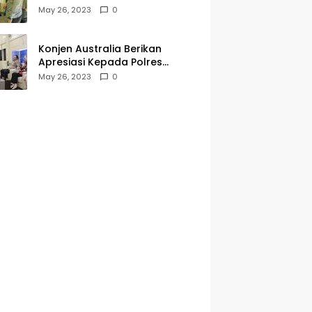
Kegiatan Jumat Curhat dan
May 26, 2023
0
Berkah
Konjen Australia Berikan
Apresiasi Kepada Polres
Tanjungperak yang Konsisten
May 26, 2023
0
Menjaga Kamtibmas