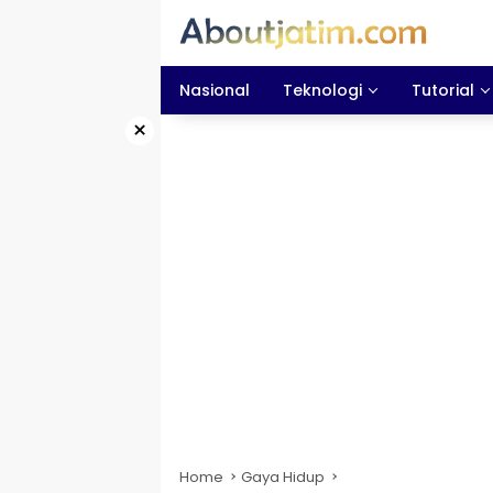
Skip
to
content
Nasional
Teknologi
Tutorial
×
Home
Gaya Hidup