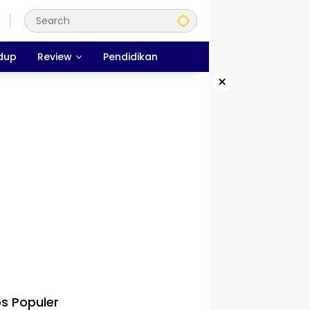
dup
Review
Pendidikan
×
s Populer