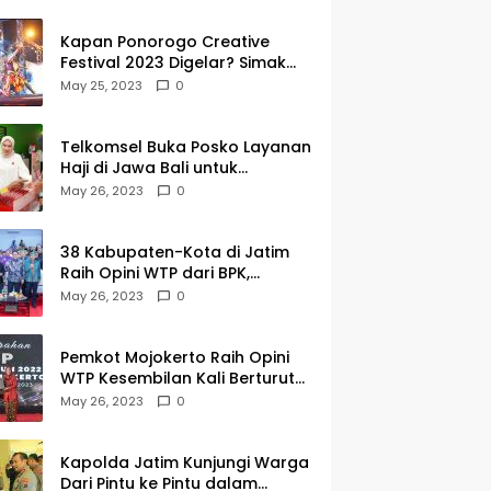
Kapan Ponorogo Creative
Festival 2023 Digelar? Simak
Tanggalnya DISINI
May 25, 2023
0
Telkomsel Buka Posko Layanan
Haji di Jawa Bali untuk
Membantu Jemaah dalam
May 26, 2023
0
Berkomunikasi Selama di
Tanah Suci
38 Kabupaten-Kota di Jatim
Raih Opini WTP dari BPK,
Gubernur Khofifah Apresiasi
May 26, 2023
0
Keragaman Budaya dalam
Penyerahan LHP
Pemkot Mojokerto Raih Opini
WTP Kesembilan Kali Berturut-
turut dari BPK Jawa Timur
May 26, 2023
0
Kapolda Jatim Kunjungi Warga
Dari Pintu ke Pintu dalam