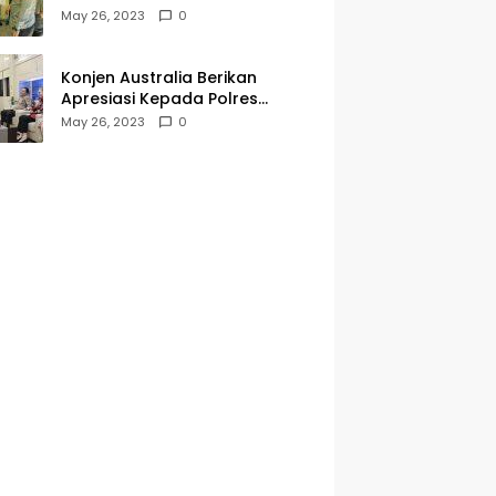
Kegiatan Jumat Curhat dan
May 26, 2023
0
Berkah
Konjen Australia Berikan
Apresiasi Kepada Polres
Tanjungperak yang Konsisten
May 26, 2023
0
Menjaga Kamtibmas