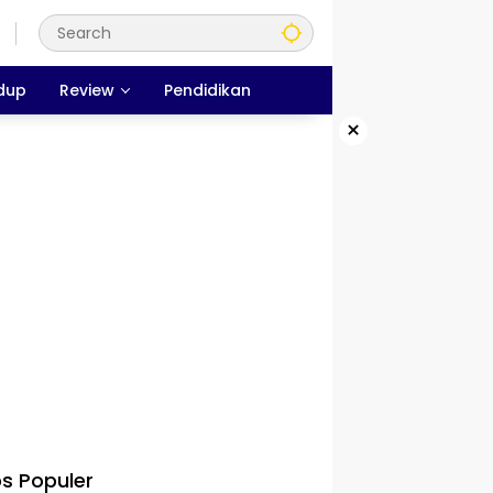
dup
Review
Pendidikan
×
s Populer