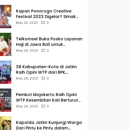
Kapan Ponorogo Creative
Festival 2023 Digelar? Simak
Tanggalnya DISINI
May 25, 2023
0
Telkomsel Buka Posko Layanan
Haji di Jawa Bali untuk
Membantu Jemaah dalam
May 26, 2023
0
Berkomunikasi Selama di
Tanah Suci
38 Kabupaten-Kota di Jatim
Raih Opini WTP dari BPK,
Gubernur Khofifah Apresiasi
May 26, 2023
0
Keragaman Budaya dalam
Penyerahan LHP
Pemkot Mojokerto Raih Opini
WTP Kesembilan Kali Berturut-
turut dari BPK Jawa Timur
May 26, 2023
0
Kapolda Jatim Kunjungi Warga
Dari Pintu ke Pintu dalam