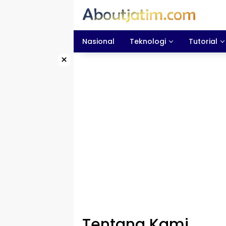
Skip
to
content
Nasional
Teknologi
Tutorial
×
Tentang Kami