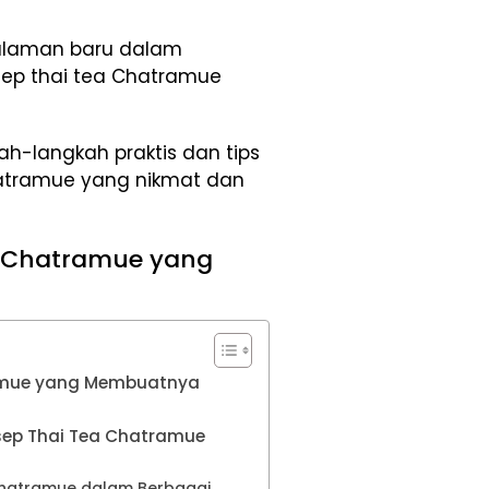
alaman baru dalam
ep thai tea Chatramue
ah-langkah praktis dan tips
atramue yang nikmat dan
a Chatramue yang
ramue yang Membuatnya
ep Thai Tea Chatramue
hatramue dalam Berbagai