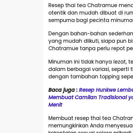
Resep thai tea Chatramue mena
otentik dan mudah dibuat di ru
sempurna bagi pecinta minuman 
Dengan bahan-bahan sederhan
yang mudah diikuti, siapa pun b
Chatramue tanpa perlu repot per
Minuman ini tidak hanya lezat, te
dalam berbagai variasi, seperti t
dengan tambahan topping sepert
Baca juga :
Resep Hunkwe Lembu
Membuat Camilan Tradisional ya
Menit
Membuat resep thai tea Chatra
memungkinkan Anda menyesuaik
kekentalan sesuai selera pribadi.