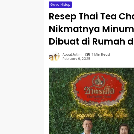
Gaya Hidup
Resep Thai Tea Ch
Nikmatnya Minuma
Dibuat di Rumah 
AboutJatim
7 Min Read
February 9, 2025