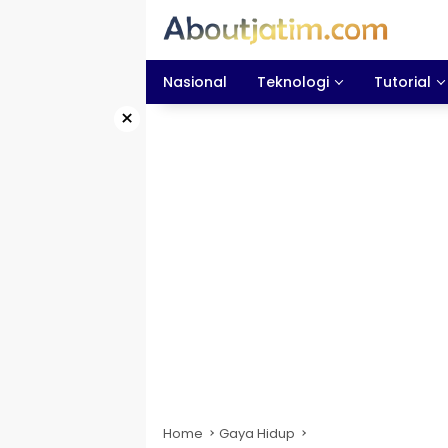
Skip
to
content
Nasional
Teknologi
Tutorial
×
Home
Gaya Hidup