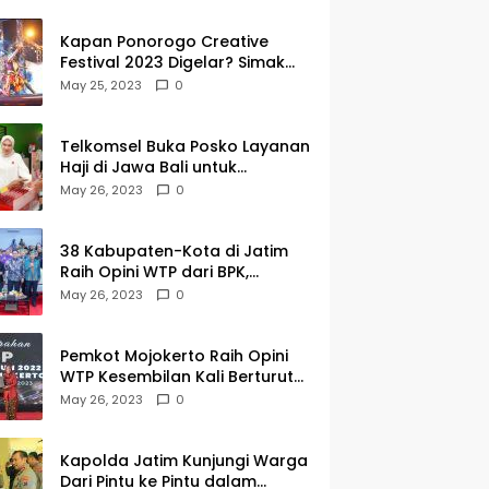
Kapan Ponorogo Creative
Festival 2023 Digelar? Simak
Tanggalnya DISINI
May 25, 2023
0
Telkomsel Buka Posko Layanan
Haji di Jawa Bali untuk
Membantu Jemaah dalam
May 26, 2023
0
Berkomunikasi Selama di
Tanah Suci
38 Kabupaten-Kota di Jatim
Raih Opini WTP dari BPK,
Gubernur Khofifah Apresiasi
May 26, 2023
0
Keragaman Budaya dalam
Penyerahan LHP
Pemkot Mojokerto Raih Opini
WTP Kesembilan Kali Berturut-
turut dari BPK Jawa Timur
May 26, 2023
0
Kapolda Jatim Kunjungi Warga
Dari Pintu ke Pintu dalam