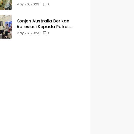
Kegiatan Jumat Curhat dan
May 26, 2023
0
Berkah
Konjen Australia Berikan
Apresiasi Kepada Polres
Tanjungperak yang Konsisten
May 26, 2023
0
Menjaga Kamtibmas