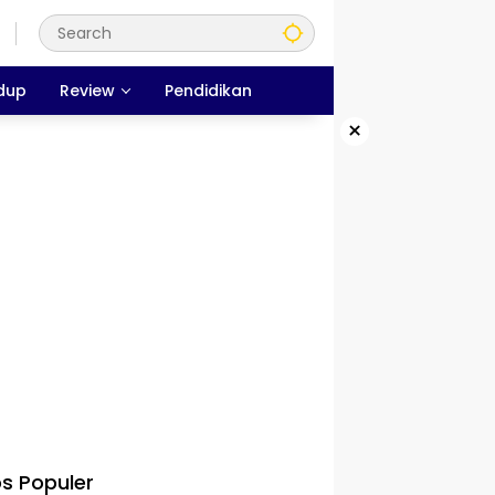
dup
Review
Pendidikan
×
s Populer