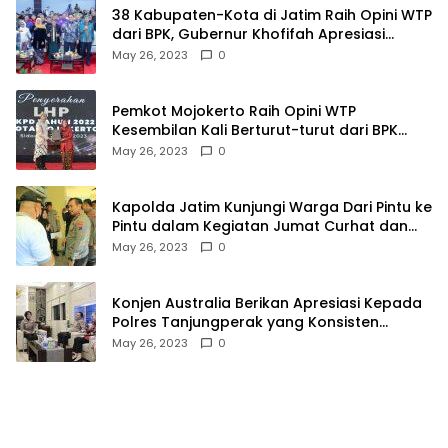
38 Kabupaten-Kota di Jatim Raih Opini WTP
dari BPK, Gubernur Khofifah Apresiasi
Keragaman Budaya dalam Penyerahan LHP
May 26, 2023
0
Pemkot Mojokerto Raih Opini WTP
Kesembilan Kali Berturut-turut dari BPK
Jawa Timur
May 26, 2023
0
Kapolda Jatim Kunjungi Warga Dari Pintu ke
Pintu dalam Kegiatan Jumat Curhat dan
Berkah
May 26, 2023
0
Konjen Australia Berikan Apresiasi Kepada
Polres Tanjungperak yang Konsisten
Menjaga Kamtibmas
May 26, 2023
0