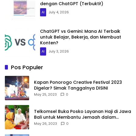
dengan ChatGPT (Terbukti!)
AI
July 4, 2026
ChatGPT vs Gemini: Mana AI Terbaik
untuk Belajar, Bekerja, dan Membuat
Konten?
AI
July 3, 2026
Pos Populer
Kapan Ponorogo Creative Festival 2023
Digelar? Simak Tanggalnya DISINI
May 25, 2023
0
Telkomsel Buka Posko Layanan Haji di Jawa
Bali untuk Membantu Jemaah dalam
Berkomunikasi Selama di Tanah Suci
May 26, 2023
0