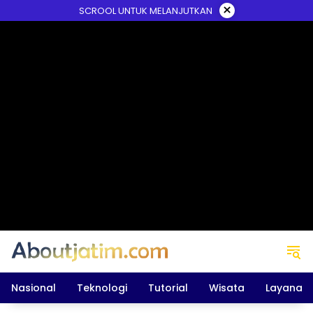
Skip
×
SCROOL UNTUK MELANJUTKAN
to
content
Nasional
Teknologi
Tutorial
Wisata
Layanan 