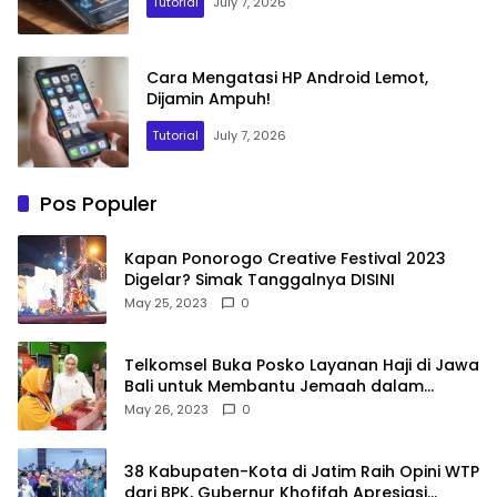
Tutorial
July 7, 2026
Cara Mengatasi HP Android Lemot,
Dijamin Ampuh!
Tutorial
July 7, 2026
Pos Populer
Kapan Ponorogo Creative Festival 2023
Digelar? Simak Tanggalnya DISINI
May 25, 2023
0
Telkomsel Buka Posko Layanan Haji di Jawa
Bali untuk Membantu Jemaah dalam
Berkomunikasi Selama di Tanah Suci
May 26, 2023
0
38 Kabupaten-Kota di Jatim Raih Opini WTP
dari BPK, Gubernur Khofifah Apresiasi