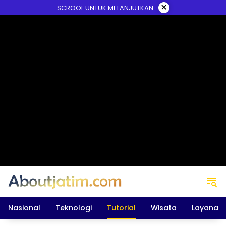
Skip
×
SCROOL UNTUK MELANJUTKAN
to
content
Nasional
Teknologi
Tutorial
Wisata
Layanan 