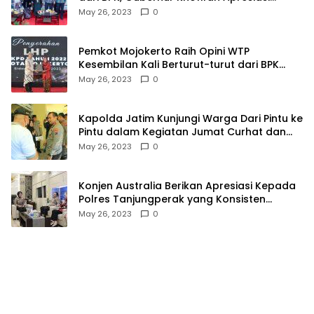
Keragaman Budaya dalam Penyerahan LHP
May 26, 2023
0
Pemkot Mojokerto Raih Opini WTP
Kesembilan Kali Berturut-turut dari BPK
Jawa Timur
May 26, 2023
0
Kapolda Jatim Kunjungi Warga Dari Pintu ke
Pintu dalam Kegiatan Jumat Curhat dan
Berkah
May 26, 2023
0
Konjen Australia Berikan Apresiasi Kepada
Polres Tanjungperak yang Konsisten
Menjaga Kamtibmas
May 26, 2023
0