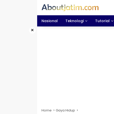
Skip
to
content
Nasional
Teknologi
Tutorial
×
Home
Gaya Hidup