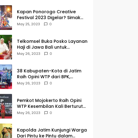
Kapan Ponorogo Creative
Festival 2023 Digelar? Simak
Tanggalnya DISINI
May 25, 2023
0
Telkomsel Buka Posko Layanan
Haji di Jawa Bali untuk
Membantu Jemaah dalam
May 26, 2023
0
Berkomunikasi Selama di
Tanah Suci
38 Kabupaten-Kota di Jatim
Raih Opini WTP dari BPK,
Gubernur Khofifah Apresiasi
May 26, 2023
0
Keragaman Budaya dalam
Penyerahan LHP
Pemkot Mojokerto Raih Opini
WTP Kesembilan Kali Berturut-
turut dari BPK Jawa Timur
May 26, 2023
0
Kapolda Jatim Kunjungi Warga
Dari Pintu ke Pintu dalam