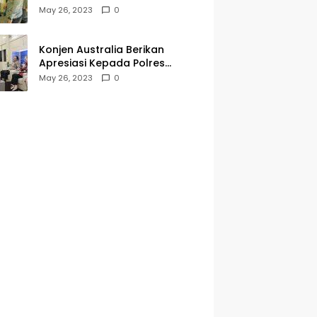
Kegiatan Jumat Curhat dan
May 26, 2023
0
Berkah
Konjen Australia Berikan
Apresiasi Kepada Polres
Tanjungperak yang Konsisten
May 26, 2023
0
Menjaga Kamtibmas