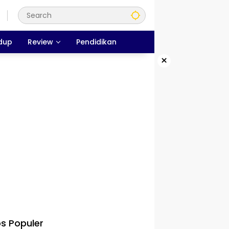
dup
Review
Pendidikan
×
s Populer