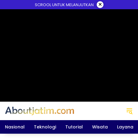
Skip
×
SCROOL UNTUK MELANJUTKAN
to
content
Nasional
Teknologi
Tutorial
Wisata
Layanan 