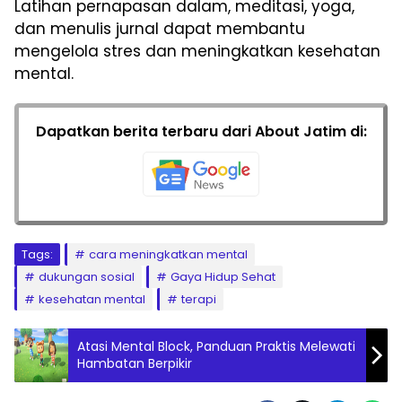
Latihan pernapasan dalam, meditasi, yoga,
dan menulis jurnal dapat membantu
mengelola stres dan meningkatkan kesehatan
mental.
Dapatkan berita terbaru dari About Jatim di:
Tags:
cara meningkatkan mental
dukungan sosial
Gaya Hidup Sehat
kesehatan mental
terapi
Atasi Mental Block, Panduan Praktis Melewati
Hambatan Berpikir