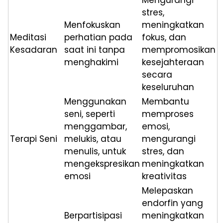
stres,
Menfokuskan
meningkatkan
Meditasi
perhatian pada
fokus, dan
Kesadaran
saat ini tanpa
mempromosikan
menghakimi
kesejahteraan
secara
keseluruhan
Menggunakan
Membantu
seni, seperti
memproses
menggambar,
emosi,
Terapi Seni
melukis, atau
mengurangi
menulis, untuk
stres, dan
mengekspresikan
meningkatkan
emosi
kreativitas
Melepaskan
endorfin yang
Berpartisipasi
meningkatkan