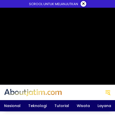
Skip
×
SCROOL UNTUK MELANJUTKAN
to
content
Nasional
Teknologi
Tutorial
Wisata
Layanan 