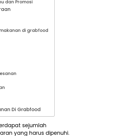
nu dan Promosi
traan
l makanan di grabfood
Pesanan
an
anan Di Grabfood
terdapat sejumlah
aran yang harus dipenuhi.