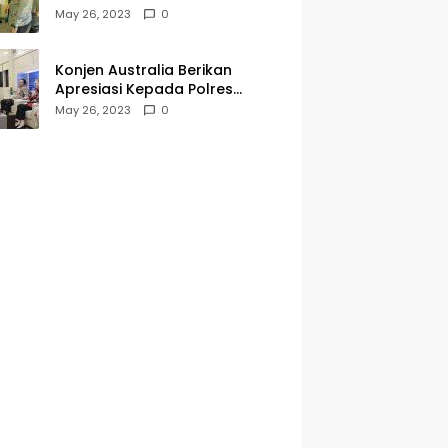
Kegiatan Jumat Curhat dan
May 26, 2023
0
Berkah
Konjen Australia Berikan
Apresiasi Kepada Polres
Tanjungperak yang Konsisten
May 26, 2023
0
Menjaga Kamtibmas