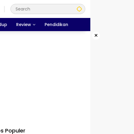
dup
Review
Pendidikan
×
s Populer