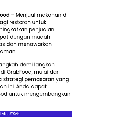
food
– Menjual makanan di
agi restoran untuk
ingkatkan penjualan.
 dapat dengan mudah
uas dan menawarkan
yaman.
langkah demi langkah
i GrabFood, mulai dari
a strategi pemasaran yang
an ini, Anda dapat
ood untuk mengembangkan
ELANJUTKAN