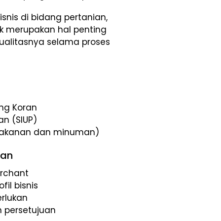
snis di bidang pertanian,
k merupakan hal penting
ualitasnya selama proses
ng Koran
an (SIUP)
k makanan dan minuman)
ran
erchant
fil bisnis
rlukan
n persetujuan