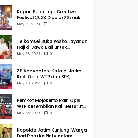
Kapan Ponorogo Creative
Festival 2023 Digelar? Simak
Tanggalnya DISINI
May 25, 2023
0
Telkomsel Buka Posko Layanan
Haji di Jawa Bali untuk
Membantu Jemaah dalam
May 26, 2023
0
Berkomunikasi Selama di
Tanah Suci
38 Kabupaten-Kota di Jatim
Raih Opini WTP dari BPK,
Gubernur Khofifah Apresiasi
May 26, 2023
0
Keragaman Budaya dalam
Penyerahan LHP
Pemkot Mojokerto Raih Opini
WTP Kesembilan Kali Berturut-
turut dari BPK Jawa Timur
May 26, 2023
0
Kapolda Jatim Kunjungi Warga
Dari Pintu ke Pintu dalam