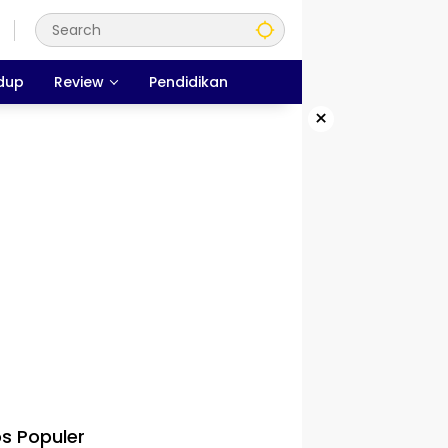
dup
Review
Pendidikan
×
s Populer