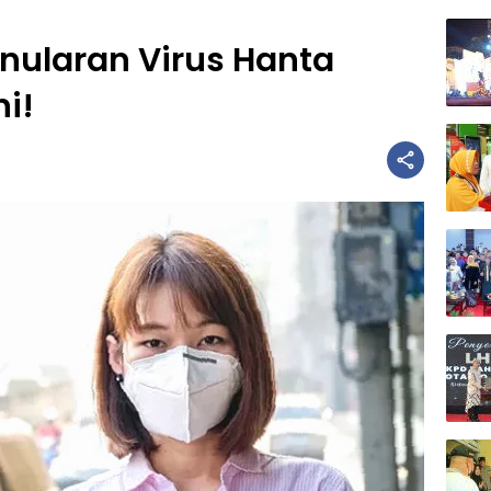
enularan Virus Hanta
i!