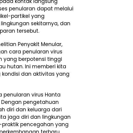
 pada kontak langsung
oses penularan dapat melalui
ikel-partikel yang
lingkungan sekitarnya, dan
aran tersebut.
litian Penyakit Menular,
ngan cara penularan virus
h yang berpotensi tinggi
au hutan. Ini memberi kita
ondisi dan aktivitas yang
penularan virus Hanta
a. Dengan pengetahuan
 diri dan keluarga dari
 kita jaga diri dan lingkungan
k-praktik pencegahan yang
g perkembangan terbaru