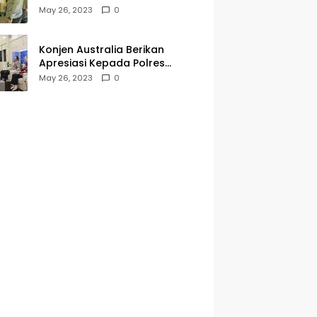
Kegiatan Jumat Curhat dan
May 26, 2023
0
Berkah
Konjen Australia Berikan
Apresiasi Kepada Polres
Tanjungperak yang Konsisten
May 26, 2023
0
Menjaga Kamtibmas