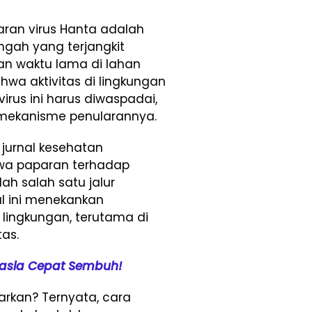
aran virus Hanta adalah
ngah yang terjangkit
an waktu lama di lahan
hwa aktivitas di lingkungan
irus ini harus diwaspadai,
mekanisme penularannya.
 jurnal kesehatan
wa paparan terhadap
lah salah satu jalur
al ini menekankan
lingkungan, terutama di
tas.
hasia Cepat Sembuh!
larkan? Ternyata, cara