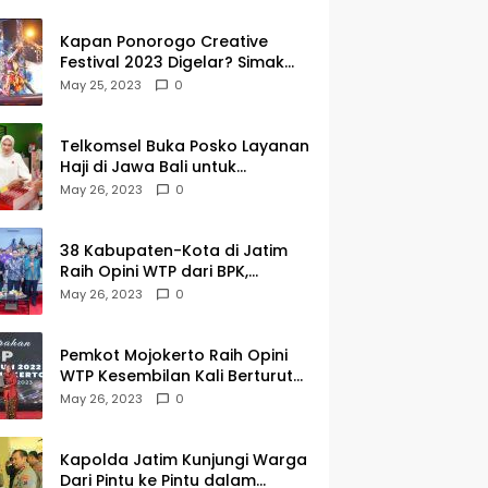
Kapan Ponorogo Creative
Festival 2023 Digelar? Simak
Tanggalnya DISINI
May 25, 2023
0
Telkomsel Buka Posko Layanan
Haji di Jawa Bali untuk
Membantu Jemaah dalam
May 26, 2023
0
Berkomunikasi Selama di
Tanah Suci
38 Kabupaten-Kota di Jatim
Raih Opini WTP dari BPK,
Gubernur Khofifah Apresiasi
May 26, 2023
0
Keragaman Budaya dalam
Penyerahan LHP
Pemkot Mojokerto Raih Opini
WTP Kesembilan Kali Berturut-
turut dari BPK Jawa Timur
May 26, 2023
0
Kapolda Jatim Kunjungi Warga
Dari Pintu ke Pintu dalam