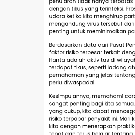
penularan tidak hanya terbatas
dengan tikus yang terinfeksi. Pr
udara ketika kita menghirup part
mengandung virus tersebut dari 
penting untuk meminimalkan pap
Berdasarkan data dari Pusat Pene
faktor risiko terbesar terkait de
Hanta adalah aktivitas di wilaya
terdapat tikus, seperti ladang at
pemahaman yang jelas tentang k
perlu diwaspadai.
Kesimpulannya, memahami cara 
sangat penting bagi kita semu
yang cukup, kita dapat mencegah
risiko terpapar penyakit ini. Mari
kita dengan menerapkan prakti
tepat dan terus belajar tentan