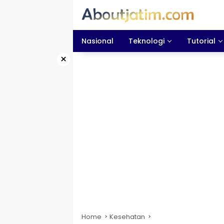
Skip
to
content
Nasional
Teknologi
Tutorial
×
Home
Kesehatan