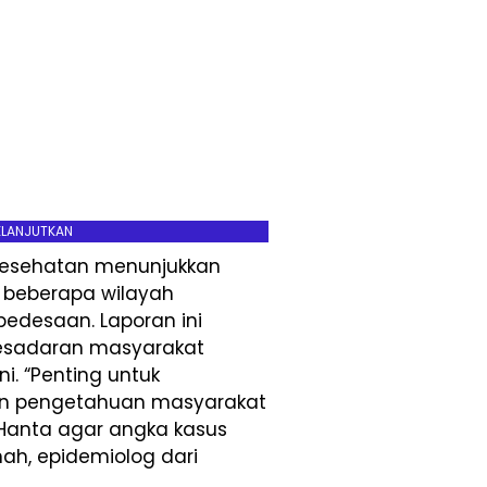
ELANJUTKAN
 Kesehatan menunjukkan
i beberapa wilayah
pedesaan. Laporan ini
esadaran masyarakat
i. “Penting untuk
n pengetahuan masyarakat
 Hanta agar angka kasus
anah, epidemiolog dari