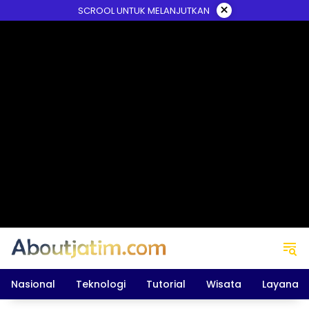
Skip
×
SCROOL UNTUK MELANJUTKAN
to
content
Nasional
Teknologi
Tutorial
Wisata
Layanan 