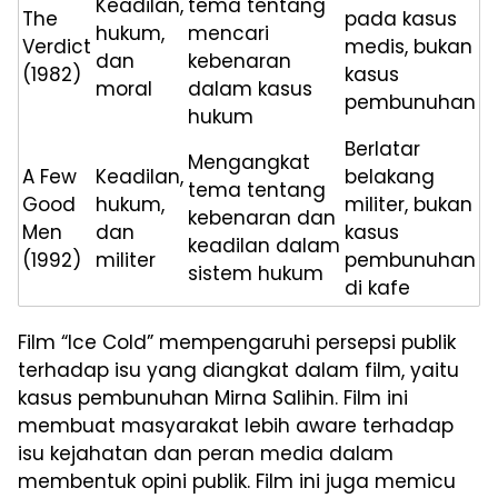
Keadilan,
tema tentang
The
pada kasus
hukum,
mencari
Verdict
medis, bukan
dan
kebenaran
(1982)
kasus
moral
dalam kasus
pembunuhan
hukum
Berlatar
Mengangkat
A Few
Keadilan,
belakang
tema tentang
Good
hukum,
militer, bukan
kebenaran dan
Men
dan
kasus
keadilan dalam
(1992)
militer
pembunuhan
sistem hukum
di kafe
Film “Ice Cold” mempengaruhi persepsi publik
terhadap isu yang diangkat dalam film, yaitu
kasus pembunuhan Mirna Salihin. Film ini
membuat masyarakat lebih aware terhadap
isu kejahatan dan peran media dalam
membentuk opini publik. Film ini juga memicu