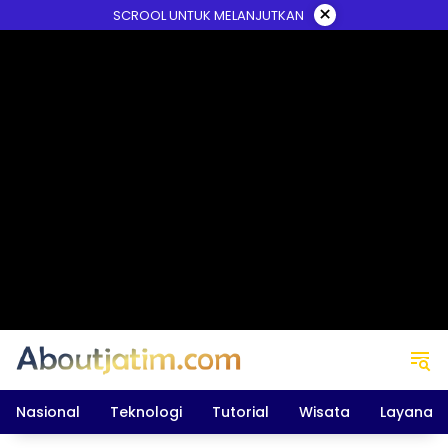
Skip
×
SCROOL UNTUK MELANJUTKAN
to
content
Nasional
Teknologi
Tutorial
Wisata
Layanan 