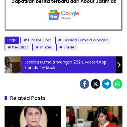
Dapatkan berita terbaru dari About Jatim di:
Tags:
Film Ice Cold
Jessica Kumala Wongso
Keadilan
misteri
Thriller
Jessica Kumala Wongso 2024, Misteri Kopi
Sianida Terkuak
Related Posts