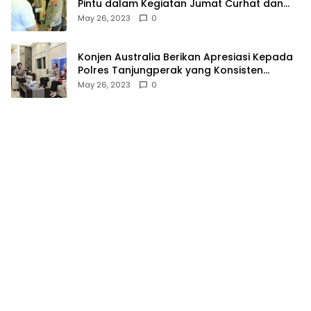
Pintu dalam Kegiatan Jumat Curhat dan
Berkah
May 26, 2023
0
Konjen Australia Berikan Apresiasi Kepada
Polres Tanjungperak yang Konsisten
Menjaga Kamtibmas
May 26, 2023
0