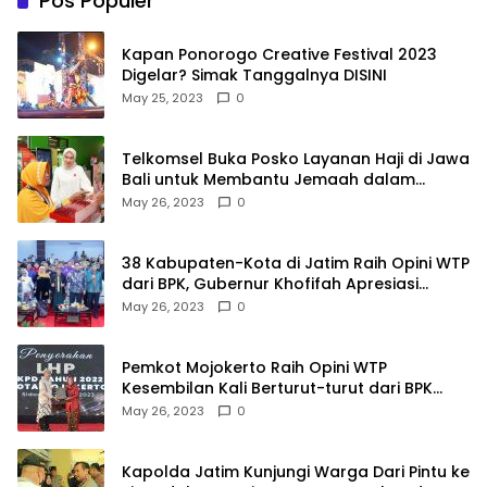
Pos Populer
Kapan Ponorogo Creative Festival 2023
Digelar? Simak Tanggalnya DISINI
May 25, 2023
0
Telkomsel Buka Posko Layanan Haji di Jawa
Bali untuk Membantu Jemaah dalam
Berkomunikasi Selama di Tanah Suci
May 26, 2023
0
38 Kabupaten-Kota di Jatim Raih Opini WTP
dari BPK, Gubernur Khofifah Apresiasi
Keragaman Budaya dalam Penyerahan LHP
May 26, 2023
0
Pemkot Mojokerto Raih Opini WTP
Kesembilan Kali Berturut-turut dari BPK
Jawa Timur
May 26, 2023
0
Kapolda Jatim Kunjungi Warga Dari Pintu ke