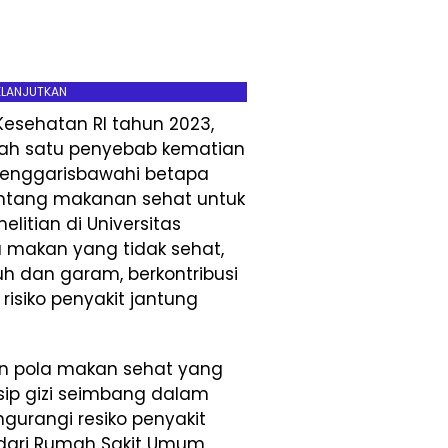
ELANJUTKAN
esehatan RI tahun 2023,
lah satu penyebab kematian
 menggarisbawahi betapa
ntang makanan sehat untuk
litian di Universitas
 makan yang tidak sehat,
h dan garam, berkontribusi
risiko penyakit jantung
an pola makan sehat yang
ip gizi seimbang dalam
gurangi resiko penyakit
izi dari Rumah Sakit Umum