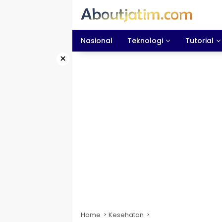
Skip
to
content
Nasional
Teknologi
Tutorial
×
Home
Kesehatan