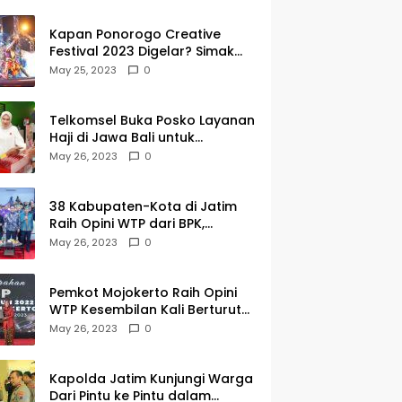
Kapan Ponorogo Creative
Festival 2023 Digelar? Simak
Tanggalnya DISINI
May 25, 2023
0
Telkomsel Buka Posko Layanan
Haji di Jawa Bali untuk
Membantu Jemaah dalam
May 26, 2023
0
Berkomunikasi Selama di
Tanah Suci
38 Kabupaten-Kota di Jatim
Raih Opini WTP dari BPK,
Gubernur Khofifah Apresiasi
May 26, 2023
0
Keragaman Budaya dalam
Penyerahan LHP
Pemkot Mojokerto Raih Opini
WTP Kesembilan Kali Berturut-
turut dari BPK Jawa Timur
May 26, 2023
0
Kapolda Jatim Kunjungi Warga
Dari Pintu ke Pintu dalam