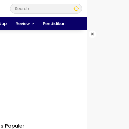
dup
Review
Pendidikan
×
s Populer