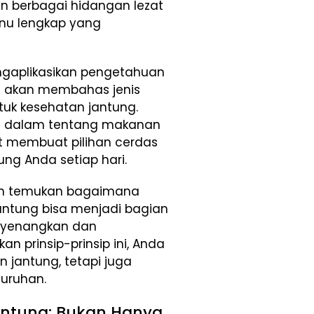
 berbagai hidangan lezat
nu lengkap yang
gaplikasikan pengetahuan
ta akan membahas jenis
uk kesehatan jantung.
 dalam tentang makanan
t membuat pilihan cerdas
ng Anda setiap hari.
 dan temukan bagaimana
antung bisa menjadi bagian
nyenangkan dan
 prinsip-prinsip ini, Anda
jantung, tetapi juga
luruhan.
ntung: Bukan Hanya