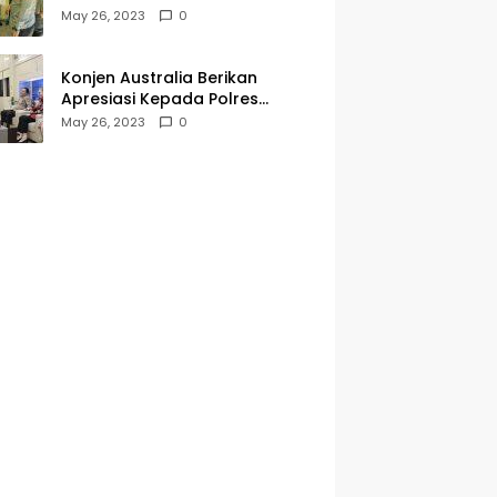
Kegiatan Jumat Curhat dan
May 26, 2023
0
Berkah
Konjen Australia Berikan
Apresiasi Kepada Polres
Tanjungperak yang Konsisten
May 26, 2023
0
Menjaga Kamtibmas