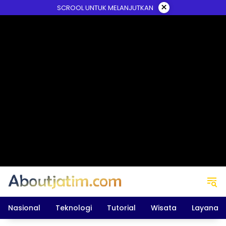
Skip
×
SCROOL UNTUK MELANJUTKAN
to
content
Nasional
Teknologi
Tutorial
Wisata
Layanan 