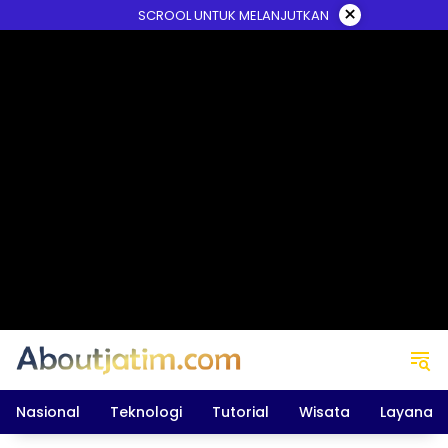
Skip
×
SCROOL UNTUK MELANJUTKAN
to
content
Nasional
Teknologi
Tutorial
Wisata
Layanan 