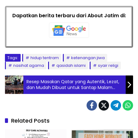
Dapatkan berita terbaru dari About Jatim di:
Tags:
hidup tentram
ketenangan jiwa
nasihat agama
qasidah islami
syair religi
Resep Masakan Qatar yang Autentik, Lezat,
dan Mudah Dibuat untuk Santap Malam
Spesial Keluarga
Related Posts