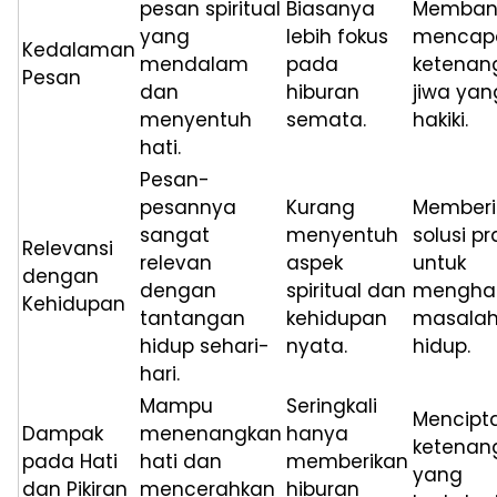
pesan spiritual
Biasanya
Memban
yang
lebih fokus
mencap
Kedalaman
mendalam
pada
ketenan
Pesan
dan
hiburan
jiwa yan
menyentuh
semata.
hakiki.
hati.
Pesan-
pesannya
Kurang
Memberi
sangat
menyentuh
solusi pr
Relevansi
relevan
aspek
untuk
dengan
dengan
spiritual dan
mengha
Kehidupan
tantangan
kehidupan
masala
hidup sehari-
nyata.
hidup.
hari.
Mampu
Seringkali
Mencipt
Dampak
menenangkan
hanya
ketenan
pada Hati
hati dan
memberikan
yang
dan Pikiran
mencerahkan
hiburan