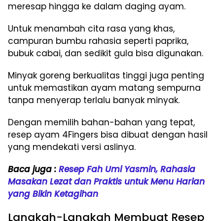
meresap hingga ke dalam daging ayam.
Untuk menambah cita rasa yang khas,
campuran bumbu rahasia seperti paprika,
bubuk cabai, dan sedikit gula bisa digunakan.
Minyak goreng berkualitas tinggi juga penting
untuk memastikan ayam matang sempurna
tanpa menyerap terlalu banyak minyak.
Dengan memilih bahan-bahan yang tepat,
resep ayam 4Fingers bisa dibuat dengan hasil
yang mendekati versi aslinya.
Baca juga :
Resep Fah Umi Yasmin, Rahasia
Masakan Lezat dan Praktis untuk Menu Harian
yang Bikin Ketagihan
Langkah-Langkah Membuat Resep