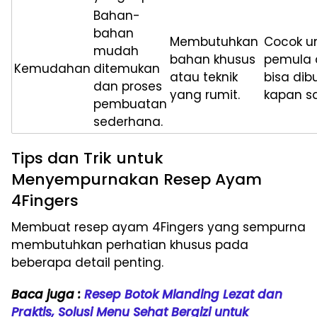
Bahan-
bahan
Membutuhkan
Cocok u
mudah
bahan khusus
pemula 
Kemudahan
ditemukan
atau teknik
bisa dib
dan proses
yang rumit.
kapan sa
pembuatan
sederhana.
Tips dan Trik untuk
Menyempurnakan Resep Ayam
4Fingers
Membuat resep ayam 4Fingers yang sempurna
membutuhkan perhatian khusus pada
beberapa detail penting.
Baca juga :
Resep Botok Mlanding Lezat dan
Praktis, Solusi Menu Sehat Bergizi untuk