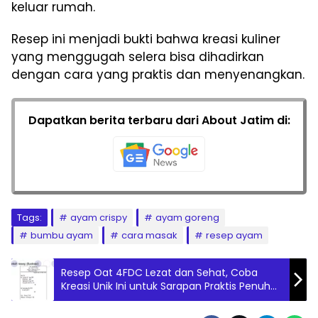
keluar rumah.
Resep ini menjadi bukti bahwa kreasi kuliner
yang menggugah selera bisa dihadirkan
dengan cara yang praktis dan menyenangkan.
Dapatkan berita terbaru dari About Jatim di:
Tags:
ayam crispy
ayam goreng
bumbu ayam
cara masak
resep ayam
Resep Oat 4FDC Lezat dan Sehat, Coba
Kreasi Unik Ini untuk Sarapan Praktis Penuh
Nutrisi!