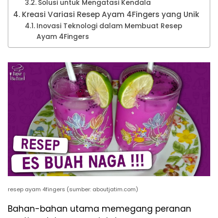
Solusi untuk Mengatasi Kendala
Kreasi Variasi Resep Ayam 4Fingers yang Unik
Inovasi Teknologi dalam Membuat Resep
Ayam 4Fingers
resep ayam 4fingers (sumber: aboutjatim.com)
Bahan-bahan utama memegang peranan