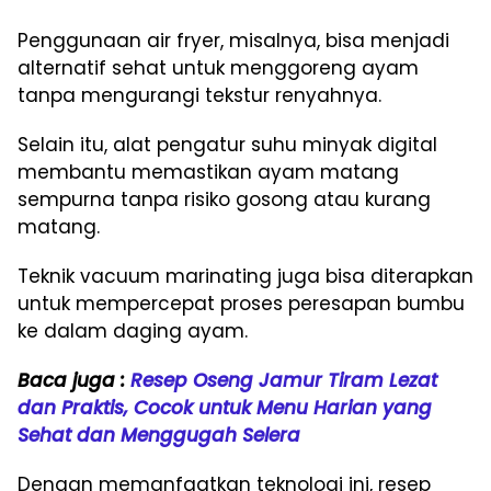
Penggunaan air fryer, misalnya, bisa menjadi
alternatif sehat untuk menggoreng ayam
tanpa mengurangi tekstur renyahnya.
Selain itu, alat pengatur suhu minyak digital
membantu memastikan ayam matang
sempurna tanpa risiko gosong atau kurang
matang.
Teknik vacuum marinating juga bisa diterapkan
untuk mempercepat proses peresapan bumbu
ke dalam daging ayam.
Baca juga :
Resep Oseng Jamur Tiram Lezat
dan Praktis, Cocok untuk Menu Harian yang
Sehat dan Menggugah Selera
Dengan memanfaatkan teknologi ini, resep