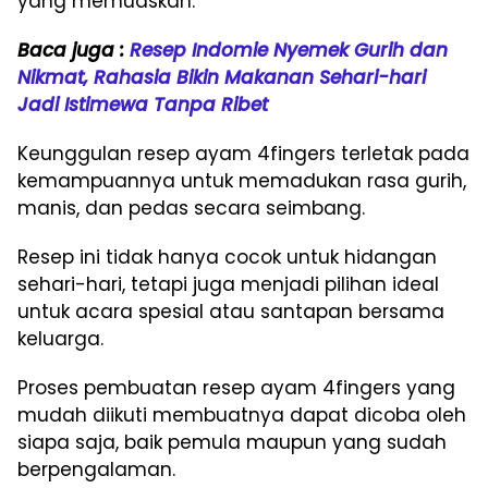
yang memuaskan.
Baca juga :
Resep Indomie Nyemek Gurih dan
Nikmat, Rahasia Bikin Makanan Sehari-hari
Jadi Istimewa Tanpa Ribet
Keunggulan resep ayam 4fingers terletak pada
kemampuannya untuk memadukan rasa gurih,
manis, dan pedas secara seimbang.
Resep ini tidak hanya cocok untuk hidangan
sehari-hari, tetapi juga menjadi pilihan ideal
untuk acara spesial atau santapan bersama
keluarga.
Proses pembuatan resep ayam 4fingers yang
mudah diikuti membuatnya dapat dicoba oleh
siapa saja, baik pemula maupun yang sudah
berpengalaman.