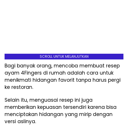
SCROLL UNTUK MELANJUTKAN
Bagi banyak orang, mencoba membuat resep
ayam 4Fingers di rumah adalah cara untuk
menikmati hidangan favorit tanpa harus pergi
ke restoran.
Selain itu, menguasai resep ini juga
memberikan kepuasan tersendiri karena bisa
menciptakan hidangan yang mirip dengan
versi aslinya.