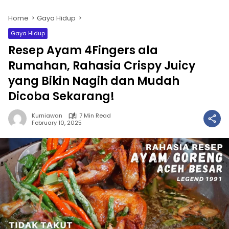
Home
Gaya Hidup
Gaya Hidup
Resep Ayam 4Fingers ala
Rumahan, Rahasia Crispy Juicy
yang Bikin Nagih dan Mudah
Dicoba Sekarang!
Kurniawan
7 Min Read
February 10, 2025