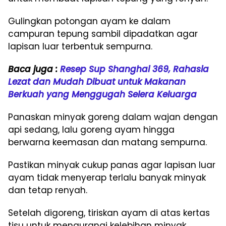
Gulingkan potongan ayam ke dalam
campuran tepung sambil dipadatkan agar
lapisan luar terbentuk sempurna.
Baca juga :
Resep Sup Shanghai 369, Rahasia
Lezat dan Mudah Dibuat untuk Makanan
Berkuah yang Menggugah Selera Keluarga
Panaskan minyak goreng dalam wajan dengan
api sedang, lalu goreng ayam hingga
berwarna keemasan dan matang sempurna.
Pastikan minyak cukup panas agar lapisan luar
ayam tidak menyerap terlalu banyak minyak
dan tetap renyah.
Setelah digoreng, tiriskan ayam di atas kertas
tisu untuk mengurangi kelebihan minyak