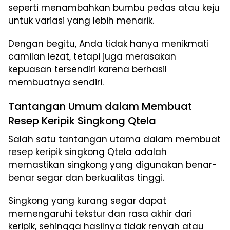
seperti menambahkan bumbu pedas atau keju
untuk variasi yang lebih menarik.
Dengan begitu, Anda tidak hanya menikmati
camilan lezat, tetapi juga merasakan
kepuasan tersendiri karena berhasil
membuatnya sendiri.
Tantangan Umum dalam Membuat
Resep Keripik Singkong Qtela
Salah satu tantangan utama dalam membuat
resep keripik singkong Qtela adalah
memastikan singkong yang digunakan benar-
benar segar dan berkualitas tinggi.
Singkong yang kurang segar dapat
memengaruhi tekstur dan rasa akhir dari
keripik, sehingga hasilnya tidak renyah atau