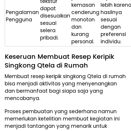
tekstur
kemasan
lebih karen
dapat
Pengalaman
cenderung
hasilnya
disesuaikan
Pengguna
monoton
sesuai
sesuai
dan
dengan
selera
kurang
preferensi
pribadi.
personal.
individu.
Keseruan Membuat Resep Keripik
Singkong Qtela di Rumah
Membuat resep keripik singkong Qtela di rumah
bisa menjadi aktivitas yang menyenangkan
dan bermanfaat bagi siapa saja yang
mencobanya.
Proses pembuatan yang sederhana namun
memerlukan ketelitian membuat kegiatan ini
menjadi tantangan yang menarik untuk