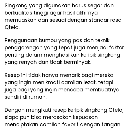
Singkong yang digunakan harus segar dan
berkualitas tinggi agar hasil akhirnya
memuaskan dan sesuai dengan standar rasa
Qtela.
Penggunaan bumbu yang pas dan teknik
penggorengan yang tepat juga menjadi faktor
penting dalam menghasilkan keripik singkong
yang renyah dan tidak berminyak.
Resep ini tidak hanya menarik bagi mereka
yang ingin menikmati camilan lezat, tetapi
juga bagi yang ingin mencoba membuatnya
sendiri di rumah.
Dengan mengikuti resep keripik singkong Qtela,
siapa pun bisa merasakan kepuasan
menciptakan camilan favorit dengan tangan