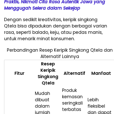
Praktis, Nikmati Cita Rasa Autentik Jawa yang
Menggugah Selera dalam Sekejap
Dengan sedikit kreativitas, keripik singkong
Qtela bisa dipadukan dengan berbagai varian
rasa, seperti balado, keju, atau pedas manis,
untuk menarik minat konsumen.
Perbandingan Resep Keripik Singkong Qtela dan
Alternatif Lainnya
Resep
Keripik
Fitur
Alternatif
Manfaat
Singkong
Qtela
Produk
Mudah
kemasan
dibuat
Lebih
seringkali
dalam
fleksibel
terbatas
jumlah
dan dapat