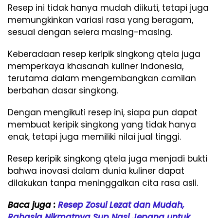
Resep ini tidak hanya mudah diikuti, tetapi juga
memungkinkan variasi rasa yang beragam,
sesuai dengan selera masing-masing.
Keberadaan resep keripik singkong qtela juga
memperkaya khasanah kuliner Indonesia,
terutama dalam mengembangkan camilan
berbahan dasar singkong.
Dengan mengikuti resep ini, siapa pun dapat
membuat keripik singkong yang tidak hanya
enak, tetapi juga memiliki nilai jual tinggi.
Resep keripik singkong qtela juga menjadi bukti
bahwa inovasi dalam dunia kuliner dapat
dilakukan tanpa meninggalkan cita rasa asli.
Baca juga :
Resep Zosui Lezat dan Mudah,
Rahasia Nikmatnya Sup Nasi Jepang untuk