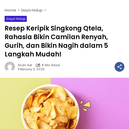
Home
Gaya Hidup
Gaya Hidup
Resep Keripik Singkong Qtela,
Rahasia Bikin Camilan Renyah,
Gurih, dan Bikin Nagih dalam 5
Langkah Mudah!
Andri Adi
8 Min Read
February 3, 2025