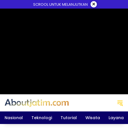
Skip
×
SCROOL UNTUK MELANJUTKAN
to
content
Nasional
Teknologi
Tutorial
Wisata
Layanan 