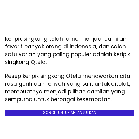
Keripik singkong telah lama menjadi camilan
favorit banyak orang di Indonesia, dan salah
satu varian yang paling populer adalah keripik
singkong Qtela.
Resep keripik singkong Qtela menawarkan cita
rasa gurih dan renyah yang sulit untuk ditolak,
membuatnya menjadi pilihan camilan yang
sempurna untuk berbagai kesempatan.
SCROLL UNTUK MELANJUTKAN