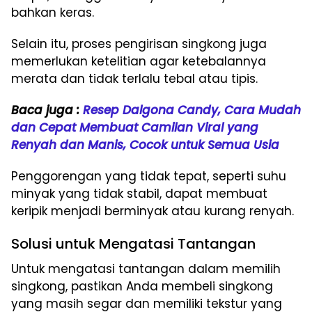
bahkan keras.
Selain itu, proses pengirisan singkong juga
memerlukan ketelitian agar ketebalannya
merata dan tidak terlalu tebal atau tipis.
Baca juga :
Resep Dalgona Candy, Cara Mudah
dan Cepat Membuat Camilan Viral yang
Renyah dan Manis, Cocok untuk Semua Usia
Penggorengan yang tidak tepat, seperti suhu
minyak yang tidak stabil, dapat membuat
keripik menjadi berminyak atau kurang renyah.
Solusi untuk Mengatasi Tantangan
Untuk mengatasi tantangan dalam memilih
singkong, pastikan Anda membeli singkong
yang masih segar dan memiliki tekstur yang