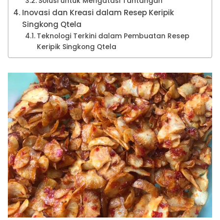
Solusi untuk Mengatasi Tantangan
Inovasi dan Kreasi dalam Resep Keripik
Singkong Qtela
Teknologi Terkini dalam Pembuatan Resep
Keripik Singkong Qtela