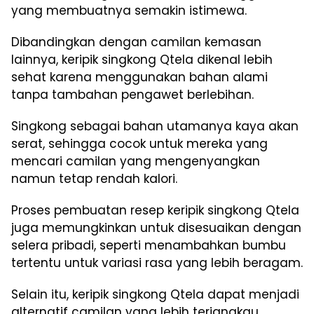
yang membuatnya semakin istimewa.
Dibandingkan dengan camilan kemasan
lainnya, keripik singkong Qtela dikenal lebih
sehat karena menggunakan bahan alami
tanpa tambahan pengawet berlebihan.
Singkong sebagai bahan utamanya kaya akan
serat, sehingga cocok untuk mereka yang
mencari camilan yang mengenyangkan
namun tetap rendah kalori.
Proses pembuatan resep keripik singkong Qtela
juga memungkinkan untuk disesuaikan dengan
selera pribadi, seperti menambahkan bumbu
tertentu untuk variasi rasa yang lebih beragam.
Selain itu, keripik singkong Qtela dapat menjadi
alternatif camilan yang lebih terjangkau