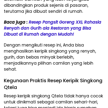
dibandingkan produk sejenis di pasaran,
terutama jika dibuat sendiri di rumah.
Baca juga :
Resep Pangsit Goreng XXI, Rahasia
Renyah dan Gurih ala Restoran yang Bisa
Dibuat di Rumah dengan Mudah!
Dengan mengikuti resep ini, Anda bisa
menghasilkan keripik singkong yang renyah,
gurih, dan bebas minyak berlebih,
menjadikannya pilihan camilan yang lebih
sehat.
Kegunaan Praktis Resep Keripik Singkong
Qtela
Resep keripik singkong Qtela tidak hanya cocok
untuk dinikmati sebagai camilan sehari-hari,