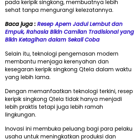
pada keripik singkong, membuatnya lebih
sehat tanpa mengurangi kelezatannya.
Baca juga :
Resep Apem Jadul Lembut dan
Empuk, Rahasia Bikin Camilan Tradisional yang
Bikin Ketagihan dalam Sekali Coba
Selain itu, teknologi pengemasan modern
membantu menjaga kerenyahan dan
kesegaran keripik singkong Qtela dalam waktu
yang lebih lama.
Dengan memanfaatkan teknologi terkini, resep
keripik singkong Qtela tidak hanya menjadi
lebih praktis tetapi juga lebih ramah
lingkungan.
Inovasi ini membuka peluang bagi para pelaku
usaha untuk meningkatkan produksi dan