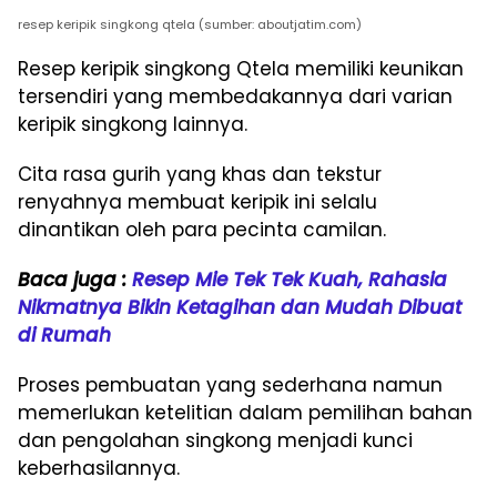
resep keripik singkong qtela (sumber: aboutjatim.com)
Resep keripik singkong Qtela memiliki keunikan
tersendiri yang membedakannya dari varian
keripik singkong lainnya.
Cita rasa gurih yang khas dan tekstur
renyahnya membuat keripik ini selalu
dinantikan oleh para pecinta camilan.
Baca juga :
Resep Mie Tek Tek Kuah, Rahasia
Nikmatnya Bikin Ketagihan dan Mudah Dibuat
di Rumah
Proses pembuatan yang sederhana namun
memerlukan ketelitian dalam pemilihan bahan
dan pengolahan singkong menjadi kunci
keberhasilannya.