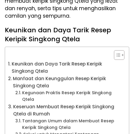
membuat keripik singkong Qtela yang lezat
dan renyah, serta tips untuk menghasilkan
camilan yang sempurna.
Keunikan dan Daya Tarik Resep
Keripik Singkong Qtela
Keunikan dan Daya Tarik Resep Keripik
Singkong Qtela
Manfaat dan Keunggulan Resep Keripik
Singkong Qtela
Kegunaan Praktis Resep Keripik Singkong
Qtela
Keseruan Membuat Resep Keripik Singkong
Qtela di Rumah
Tantangan Umum dalam Membuat Resep
Keripik Singkong Qtela