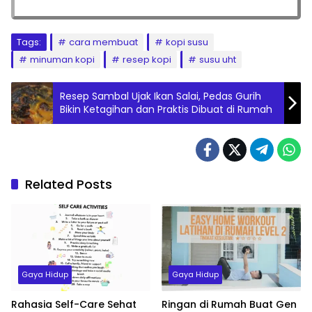
Tags:
cara membuat
kopi susu
minuman kopi
resep kopi
susu uht
Resep Sambal Ujak Ikan Salai, Pedas Gurih
Bikin Ketagihan dan Praktis Dibuat di Rumah
Related Posts
Gaya Hidup
Gaya Hidup
Rahasia Self-Care Sehat
Ringan di Rumah Buat Gen