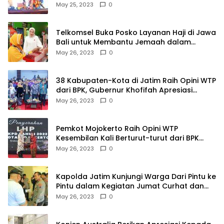
May 25, 2023
0
Telkomsel Buka Posko Layanan Haji di Jawa
Bali untuk Membantu Jemaah dalam
Berkomunikasi Selama di Tanah Suci
May 26, 2023
0
38 Kabupaten-Kota di Jatim Raih Opini WTP
dari BPK, Gubernur Khofifah Apresiasi
Keragaman Budaya dalam Penyerahan LHP
May 26, 2023
0
Pemkot Mojokerto Raih Opini WTP
Kesembilan Kali Berturut-turut dari BPK
Jawa Timur
May 26, 2023
0
Kapolda Jatim Kunjungi Warga Dari Pintu ke
Pintu dalam Kegiatan Jumat Curhat dan
Berkah
May 26, 2023
0