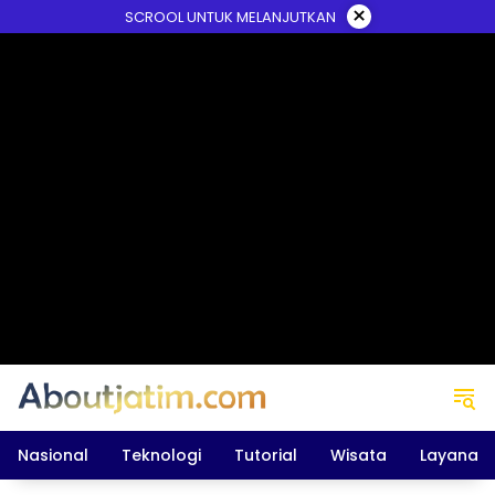
Skip
×
SCROOL UNTUK MELANJUTKAN
to
content
Nasional
Teknologi
Tutorial
Wisata
Layanan 