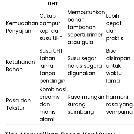
UHT
Membutuhkan
Cukup
Lebih
bahan
Kemudahan
campur
cepat
tambahan
Penyajian
kopi dan
dan
seperti krimer
susu UHT
praktis
atau gula
Susu UHT
Bisa
tahan
Susu segar
disimpan
Ketahanan
lama
harus segera
untuk
Bahan
tanpa
digunakan
waktu
pendingin
lama
Kombinasi
creamy
Rasa mungkin
Harmoni
Rasa dan
dan
kurang
rasa yang
Tekstur
manis
seimbang
sempurna
alami