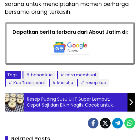
sarana untuk menciptakan momen berharga
bersama orang terkasih.
Dapatkan berita terbaru dari About Jatim di:
Tags:
bahan kue
cara membuat
Kue Tradisional
kue uhu
resep kue
Resep Puding Susu UHT Super Lembut,
Cepat Saji dan Bikin Nagih, Cocok untuk
Camilan Sehat Keluarga!
Related Posts