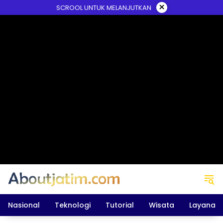
Skip
×
SCROOL UNTUK MELANJUTKAN
to
content
Nasional
Teknologi
Tutorial
Wisata
Layanan 