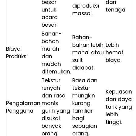
besar
dan
diproduksi
untuk
tenaga.
massal.
acara
besar.
Bahan-
Bahan-
bahan
bahan lebih
Lebih
Biaya
murah
mahal atau
hemat
Produksi
dan
sulit
biaya.
mudah
didapat.
ditemukan.
Tekstur
Rasa dan
renyah
tekstur
Kepuasan
dan rasa
mungkin
dan daya
Pengalaman
manis
kurang
tarik yang
Pengguna
gurih yang
familiar
lebih
disukai
bagi
tinggi.
banyak
sebagian
orang.
orang.