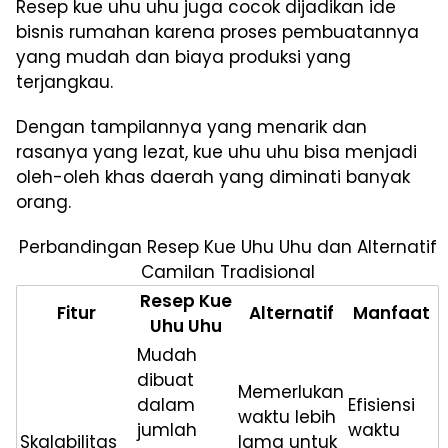
Resep kue uhu uhu juga cocok dijadikan ide
bisnis rumahan karena proses pembuatannya
yang mudah dan biaya produksi yang
terjangkau.
Dengan tampilannya yang menarik dan
rasanya yang lezat, kue uhu uhu bisa menjadi
oleh-oleh khas daerah yang diminati banyak
orang.
Perbandingan Resep Kue Uhu Uhu dan Alternatif
Camilan Tradisional
Resep Kue
Fitur
Alternatif
Manfaat
Uhu Uhu
Mudah
dibuat
Memerlukan
dalam
Efisiensi
waktu lebih
jumlah
waktu
Skalabilitas
lama untuk