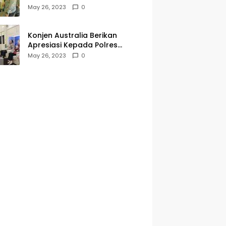
Kegiatan Jumat Curhat dan
May 26, 2023
0
Berkah
Konjen Australia Berikan
Apresiasi Kepada Polres
Tanjungperak yang Konsisten
May 26, 2023
0
Menjaga Kamtibmas