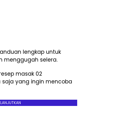
panduan lengkap untuk
n menggugah selera.
resep masak 02
a saja yang ingin mencoba
ELANJUTKAN