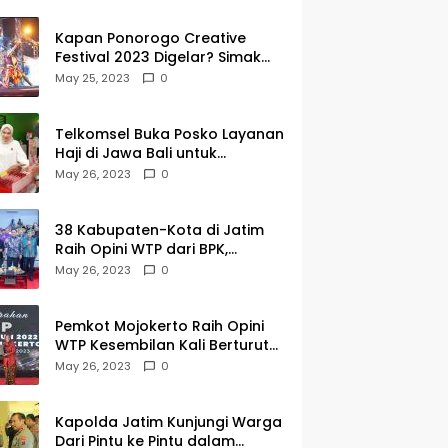
Kapan Ponorogo Creative
Festival 2023 Digelar? Simak
Tanggalnya DISINI
May 25, 2023
0
Telkomsel Buka Posko Layanan
Haji di Jawa Bali untuk
Membantu Jemaah dalam
May 26, 2023
0
Berkomunikasi Selama di
Tanah Suci
38 Kabupaten-Kota di Jatim
Raih Opini WTP dari BPK,
Gubernur Khofifah Apresiasi
May 26, 2023
0
Keragaman Budaya dalam
Penyerahan LHP
Pemkot Mojokerto Raih Opini
WTP Kesembilan Kali Berturut-
turut dari BPK Jawa Timur
May 26, 2023
0
Kapolda Jatim Kunjungi Warga
Dari Pintu ke Pintu dalam