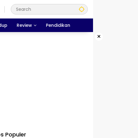
dup
Review
Pendidikan
×
s Populer