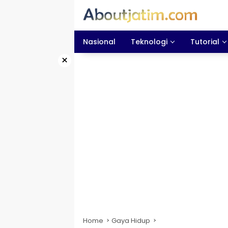
Skip
to
content
Nasional
Teknologi
Tutorial
×
Home
Gaya Hidup