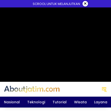
Skip
×
SCROOL UNTUK MELANJUTKAN
to
content
Nasional
Teknologi
Tutorial
Wisata
Layanan 