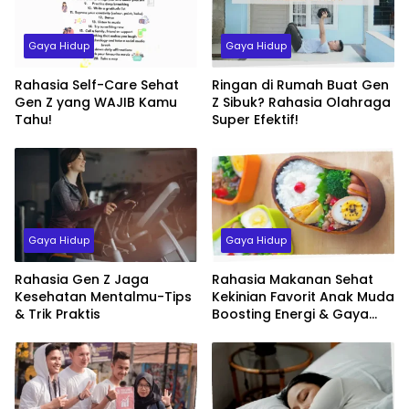
Gaya Hidup
Gaya Hidup
Rahasia Self-Care Sehat
Ringan di Rumah Buat Gen
Gen Z yang WAJIB Kamu
Z Sibuk? Rahasia Olahraga
Tahu!
Super Efektif!
Gaya Hidup
Gaya Hidup
Rahasia Gen Z Jaga
Rahasia Makanan Sehat
Kesehatan Mentalmu-Tips
Kekinian Favorit Anak Muda
& Trik Praktis
Boosting Energi & Gaya
Hidup Sehat