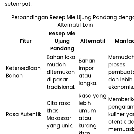
setempat.
Perbandingan Resep Mie Ujung Pandang deng
Alternatif Lain
Resep Mie
Fitur
Ujung
Alternatif
Manfa
Pandang
Bahan lokal
Memudah
Bahan
mudah
proses
Ketersediaan
impor
ditemukan
pembuat
Bahan
atau
di pasar
dan lebih
langka.
tradisional.
ekonomis.
Rasa yang
Memberik
Cita rasa
lebih
pengala
khas
umum
Rasa Autentik
kuliner y
Makassar
atau
otentik d
yang unik.
kurang
memuask
khas.