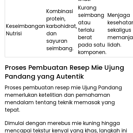
Kurang
Kombinasi
seimbang
Menjaga
protein,
atau
kesehata
Keseimbangan
karbohidrat,
terlalu
sekaligus
Nutrisi
dan
berat
memanja
sayuran
pada satu
lidah.
seimbang.
komponen.
Proses Pembuatan Resep Mie Ujung
Pandang yang Autentik
Proses pembuatan resep mie Ujung Pandang
memerlukan ketelitian dan pemahaman
mendalam tentang teknik memasak yang
tepat.
Dimulai dengan merebus mie kuning hingga
mencapai tekstur kenyal yang khas, langkah ini