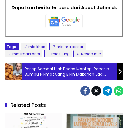
Dapatkan berita terbaru dari About Jatim di:
Tags:
mie khas
mie makassar
mie tradisional
mie ujung
Resep mie
Resep Sambal Ujak Pedas Mantap, Rahasia
Bumbu Nikmat yang Bikin Makanan Jadi
Lebih Istimewa dan Menggugah Selera
Related Posts