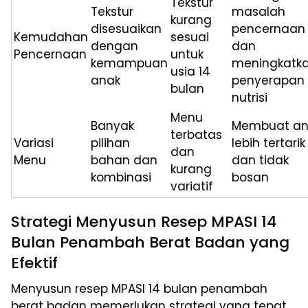
Tekstur
Tekstur
masalah
kurang
disesuaikan
pencernaan
Kemudahan
sesuai
dengan
dan
Pencernaan
untuk
kemampuan
meningkatk
usia 14
anak
penyerapan
bulan
nutrisi
Menu
Banyak
Membuat an
terbatas
Variasi
pilihan
lebih tertarik
dan
Menu
bahan dan
dan tidak
kurang
kombinasi
bosan
variatif
Strategi Menyusun Resep MPASI 14
Bulan Penambah Berat Badan yang
Efektif
Menyusun resep MPASI 14 bulan penambah
berat badan memerlukan strategi yang tepat