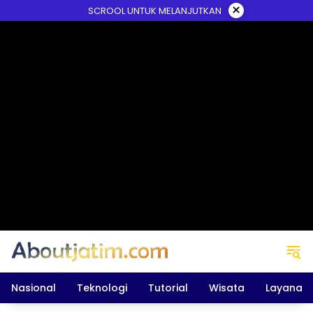
Skip
×
SCROOL UNTUK MELANJUTKAN
to
content
Nasional
Teknologi
Tutorial
Wisata
Layanan 