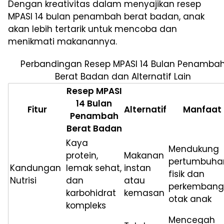
Dengan kreativitas dalam menyajikan resep
MPASI 14 bulan penambah berat badan, anak
akan lebih tertarik untuk mencoba dan
menikmati makanannya.
Perbandingan Resep MPASI 14 Bulan Penamba
Berat Badan dan Alternatif Lain
Resep MPASI
14 Bulan
Fitur
Alternatif
Manfaat
Penambah
Berat Badan
Kaya
Mendukung
protein,
Makanan
pertumbuha
Kandungan
lemak sehat,
instan
fisik dan
Nutrisi
dan
atau
perkemban
karbohidrat
kemasan
otak anak
kompleks
Mencegah