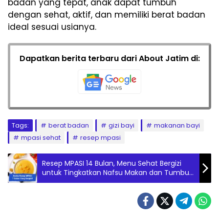
badan yang tepat, anak dapat tumbuh
dengan sehat, aktif, dan memiliki berat badan
ideal sesuai usianya.
Dapatkan berita terbaru dari About Jatim di:
Tags:
berat badan
gizi bayi
makanan bayi
mpasi sehat
resep mpasi
Resep MPASI 14 Bulan, Menu Sehat Bergizi
untuk Tingkatkan Nafsu Makan dan Tumbuh
Kembang Optimal Si Kecil