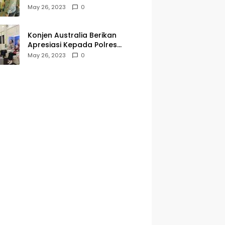
Kegiatan Jumat Curhat dan
May 26, 2023
0
Berkah
Konjen Australia Berikan
Apresiasi Kepada Polres
Tanjungperak yang Konsisten
May 26, 2023
0
Menjaga Kamtibmas