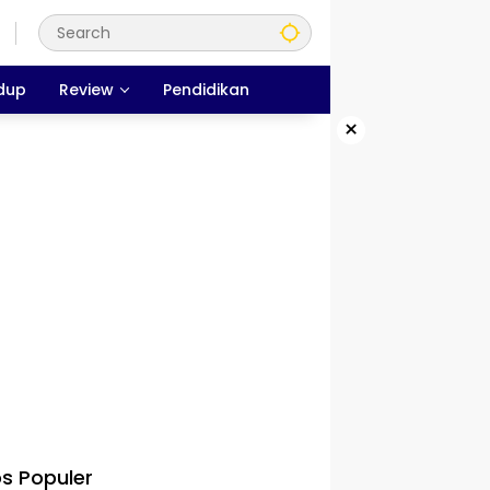
dup
Review
Pendidikan
×
s Populer