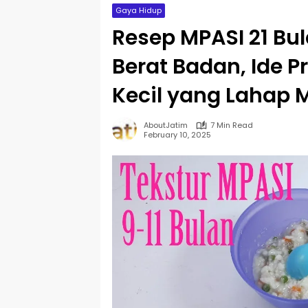
Gaya Hidup
Resep MPASI 21 B
Berat Badan, Ide Pr
Kecil yang Lahap
AboutJatim
7 Min Read
February 10, 2025