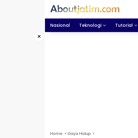
Skip
to
content
Nasional
Teknologi
Tutorial
×
Home
Gaya Hidup