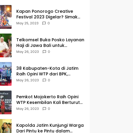
Kapan Ponorogo Creative
Festival 2023 Digelar? Simak
Tanggalnya DISINI
May 25, 2023
0
Telkomsel Buka Posko Layanan
Haji di Jawa Bali untuk
Membantu Jemaah dalam
May 26, 2023
0
Berkomunikasi Selama di
Tanah Suci
38 Kabupaten-Kota di Jatim
Raih Opini WTP dari BPK,
Gubernur Khofifah Apresiasi
May 26, 2023
0
Keragaman Budaya dalam
Penyerahan LHP
Pemkot Mojokerto Raih Opini
WTP Kesembilan Kali Berturut-
turut dari BPK Jawa Timur
May 26, 2023
0
Kapolda Jatim Kunjungi Warga
Dari Pintu ke Pintu dalam