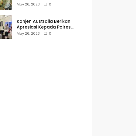
Kegiatan Jumat Curhat dan
May 26, 2023
0
Berkah
Konjen Australia Berikan
Apresiasi Kepada Polres
Tanjungperak yang Konsisten
May 26, 2023
0
Menjaga Kamtibmas