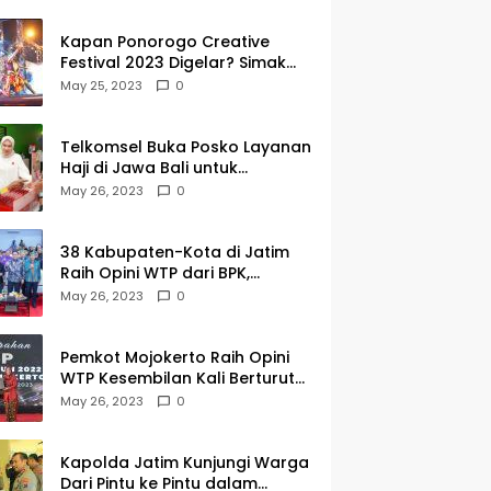
Kapan Ponorogo Creative
Festival 2023 Digelar? Simak
Tanggalnya DISINI
May 25, 2023
0
Telkomsel Buka Posko Layanan
Haji di Jawa Bali untuk
Membantu Jemaah dalam
May 26, 2023
0
Berkomunikasi Selama di
Tanah Suci
38 Kabupaten-Kota di Jatim
Raih Opini WTP dari BPK,
Gubernur Khofifah Apresiasi
May 26, 2023
0
Keragaman Budaya dalam
Penyerahan LHP
Pemkot Mojokerto Raih Opini
WTP Kesembilan Kali Berturut-
turut dari BPK Jawa Timur
May 26, 2023
0
Kapolda Jatim Kunjungi Warga
Dari Pintu ke Pintu dalam