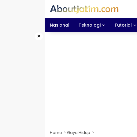
Skip
to
content
Nasional
Teknologi
Tutorial
×
Home
Gaya Hidup