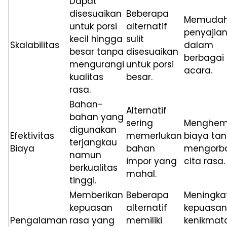
Dapat
disesuaikan
Beberapa
Memudah
untuk porsi
alternatif
penyajia
kecil hingga
sulit
Skalabilitas
dalam
besar tanpa
disesuaikan
berbagai
mengurangi
untuk porsi
acara.
kualitas
besar.
rasa.
Bahan-
Alternatif
bahan yang
sering
Menghem
digunakan
Efektivitas
memerlukan
biaya ta
terjangkau
Biaya
bahan
mengorb
namun
impor yang
cita rasa.
berkualitas
mahal.
tinggi.
Memberikan
Beberapa
Meningka
kepuasan
alternatif
kepuasan
Pengalaman
rasa yang
memiliki
kenikmat