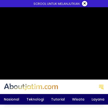
Skip
×
SCROOL UNTUK MELANJUTKAN
to
content
Nasional
Teknologi
Tutorial
Wisata
Layanan 