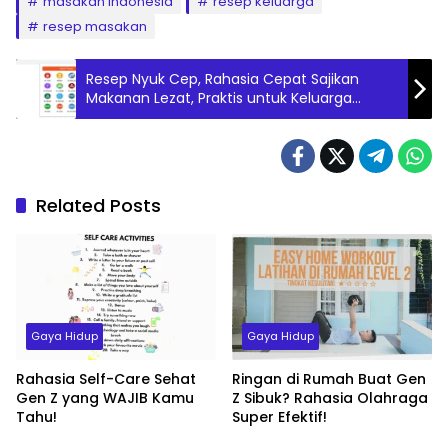
masakan indonesia
resep keluarga
resep masakan
Resep Nyuk Cep, Rahasia Cepat Sajikan
Makanan Lezat, Praktis untuk Keluarga
Tanpa Ribet
Related Posts
Gaya Hidup
Gaya Hidup
Rahasia Self-Care Sehat
Ringan di Rumah Buat Gen
Gen Z yang WAJIB Kamu
Z Sibuk? Rahasia Olahraga
Tahu!
Super Efektif!