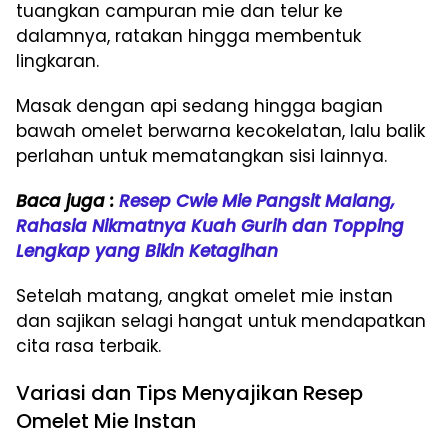
tuangkan campuran mie dan telur ke
dalamnya, ratakan hingga membentuk
lingkaran.
Masak dengan api sedang hingga bagian
bawah omelet berwarna kecokelatan, lalu balik
perlahan untuk mematangkan sisi lainnya.
Baca juga :
Resep Cwie Mie Pangsit Malang,
Rahasia Nikmatnya Kuah Gurih dan Topping
Lengkap yang Bikin Ketagihan
Setelah matang, angkat omelet mie instan
dan sajikan selagi hangat untuk mendapatkan
cita rasa terbaik.
Variasi dan Tips Menyajikan Resep
Omelet Mie Instan