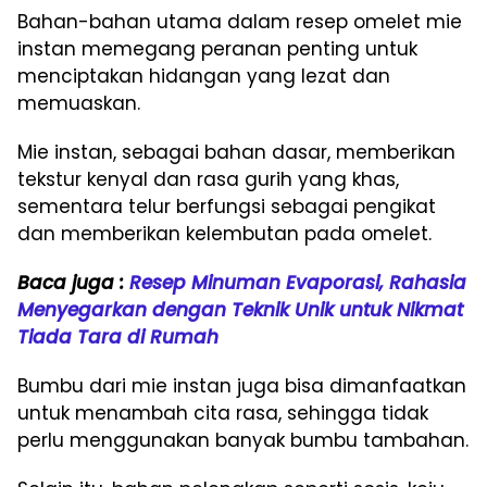
Bahan-bahan utama dalam resep omelet mie
instan memegang peranan penting untuk
menciptakan hidangan yang lezat dan
memuaskan.
Mie instan, sebagai bahan dasar, memberikan
tekstur kenyal dan rasa gurih yang khas,
sementara telur berfungsi sebagai pengikat
dan memberikan kelembutan pada omelet.
Baca juga :
Resep Minuman Evaporasi, Rahasia
Menyegarkan dengan Teknik Unik untuk Nikmat
Tiada Tara di Rumah
Bumbu dari mie instan juga bisa dimanfaatkan
untuk menambah cita rasa, sehingga tidak
perlu menggunakan banyak bumbu tambahan.