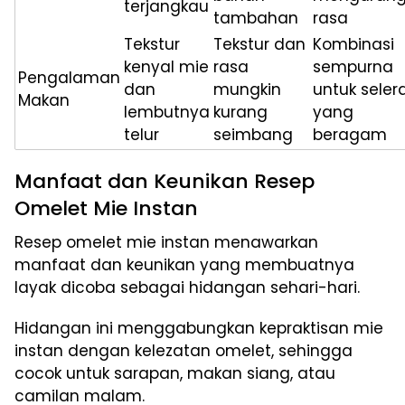
terjangkau
tambahan
rasa
Tekstur
Tekstur dan
Kombinasi
kenyal mie
rasa
sempurna
Pengalaman
dan
mungkin
untuk seler
Makan
lembutnya
kurang
yang
telur
seimbang
beragam
Manfaat dan Keunikan Resep
Omelet Mie Instan
Resep omelet mie instan menawarkan
manfaat dan keunikan yang membuatnya
layak dicoba sebagai hidangan sehari-hari.
Hidangan ini menggabungkan kepraktisan mie
instan dengan kelezatan omelet, sehingga
cocok untuk sarapan, makan siang, atau
camilan malam.