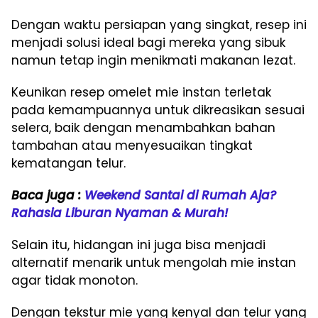
Dengan waktu persiapan yang singkat, resep ini
menjadi solusi ideal bagi mereka yang sibuk
namun tetap ingin menikmati makanan lezat.
Keunikan resep omelet mie instan terletak
pada kemampuannya untuk dikreasikan sesuai
selera, baik dengan menambahkan bahan
tambahan atau menyesuaikan tingkat
kematangan telur.
Baca juga :
Weekend Santai di Rumah Aja?
Rahasia Liburan Nyaman & Murah!
Selain itu, hidangan ini juga bisa menjadi
alternatif menarik untuk mengolah mie instan
agar tidak monoton.
Dengan tekstur mie yang kenyal dan telur yang