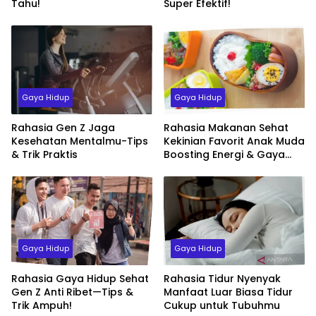
Tahu!
Super Efektif!
Gaya Hidup
Gaya Hidup
Rahasia Gen Z Jaga
Rahasia Makanan Sehat
Kesehatan Mentalmu-Tips
Kekinian Favorit Anak Muda
& Trik Praktis
Boosting Energi & Gaya
Hidup Sehat
Gaya Hidup
Gaya Hidup
Rahasia Gaya Hidup Sehat
Rahasia Tidur Nyenyak
Gen Z Anti Ribet—Tips &
Manfaat Luar Biasa Tidur
Trik Ampuh!
Cukup untuk Tubuhmu