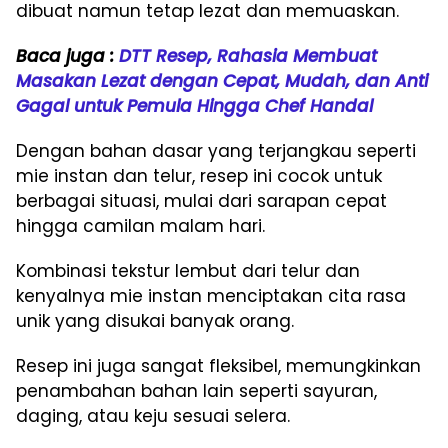
dibuat namun tetap lezat dan memuaskan.
Baca juga :
DTT Resep, Rahasia Membuat
Masakan Lezat dengan Cepat, Mudah, dan Anti
Gagal untuk Pemula Hingga Chef Handal
Dengan bahan dasar yang terjangkau seperti
mie instan dan telur, resep ini cocok untuk
berbagai situasi, mulai dari sarapan cepat
hingga camilan malam hari.
Kombinasi tekstur lembut dari telur dan
kenyalnya mie instan menciptakan cita rasa
unik yang disukai banyak orang.
Resep ini juga sangat fleksibel, memungkinkan
penambahan bahan lain seperti sayuran,
daging, atau keju sesuai selera.