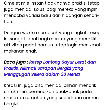
Omelet mie instan tidak hanya praktis, tetapi
juga menjadi solusi bagi mereka yang ingin
mencoba variasi baru dari hidangan sehari-
hari.
Dengan waktu memasak yang singkat, resep
ini sangat ideal bagi mereka yang memiliki
aktivitas padat namun tetap ingin menikmati
makanan enak.
Baca juga :
Resep Lontong Sayur Lezat dan
Praktis, Nikmati Sarapan Bergizi yang
Menggugah Selera dalam 30 Menit!
Kreasi ini juga bisa menjadi pilihan menarik
untuk memperkenalkan anak-anak pada
masakan rumahan yang sederhana namun
bergizi.