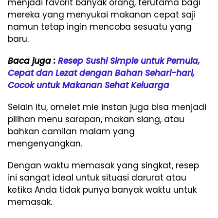
menjadi favorit banyak orang, terutama bagi
mereka yang menyukai makanan cepat saji
namun tetap ingin mencoba sesuatu yang
baru.
Baca juga :
Resep Sushi Simple untuk Pemula,
Cepat dan Lezat dengan Bahan Sehari-hari,
Cocok untuk Makanan Sehat Keluarga
Selain itu, omelet mie instan juga bisa menjadi
pilihan menu sarapan, makan siang, atau
bahkan camilan malam yang
mengenyangkan.
Dengan waktu memasak yang singkat, resep
ini sangat ideal untuk situasi darurat atau
ketika Anda tidak punya banyak waktu untuk
memasak.