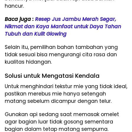
hancur.
Baca juga :
Resep Jus Jambu Merah Segar,
Nikmat dan Kaya Manfaat untuk Daya Tahan
Tubuh dan Kulit Glowing
Selain itu, pemilihan bahan tambahan yang
tidak sesuai bisa mengurangi cita rasa dan
kualitas hidangan.
Solusi untuk Mengatasi Kendala
Untuk menghindari tekstur mie yang tidak ideal,
pastikan merebus mie hanya setengah
matang sebelum dicampur dengan telur.
Gunakan api sedang saat memasak omelet
agar bagian luar tidak gosong sementara
bagian dalam tetap matang sempurna.