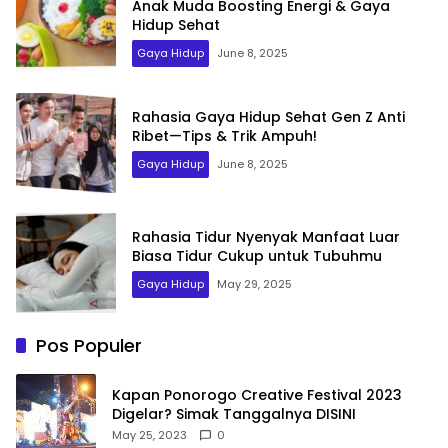
Anak Muda Boosting Energi & Gaya
Hidup Sehat
Gaya Hidup
June 8, 2025
Rahasia Gaya Hidup Sehat Gen Z Anti
Ribet—Tips & Trik Ampuh!
Gaya Hidup
June 8, 2025
Rahasia Tidur Nyenyak Manfaat Luar
Biasa Tidur Cukup untuk Tubuhmu
Gaya Hidup
May 29, 2025
Pos Populer
Kapan Ponorogo Creative Festival 2023
Digelar? Simak Tanggalnya DISINI
May 25, 2023
0