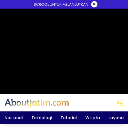
Skip
×
SCROOL UNTUK MELANJUTKAN
to
content
Nasional
Teknologi
Tutorial
Wisata
Layanan 