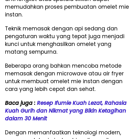
memudahkan proses pembuatan omelet mie
instan.
Teknik memasak dengan api sedang dan
pengaturan waktu yang tepat juga menjadi
kunci untuk menghasilkan omelet yang
matang sempurna.
Beberapa orang bahkan mencoba metode
memasak dengan microwave atau air fryer
untuk membuat omelet mie instan dengan
cara yang lebih cepat dan sehat.
Baca juga :
Resep Ifumie Kuah Lezat, Rahasia
Kuah Gurih dan Nikmat yang Bikin Ketagihan
dalam 30 Menit
Dengan memanfaatkan teknologi modern,