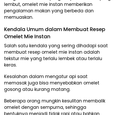
lembut, omelet mie instan memberikan
pengalaman makan yang berbeda dan
memuaskan.
Kendala Umum dalam Membuat Resep
Omelet Mie Instan
Salah satu kendala yang sering dihadapi saat
membuat resep omelet mie instan adalah
tekstur mie yang terlalu lembek atau terlalu
keras.
Kesalahan dalam mengatur api saat
memasak juga bisa menyebabkan omelet
gosong atau kurang matang.
Beberapa orang mungkin kesulitan membalik
omelet dengan sempurna, sehingga
bentuknya menjadi tidak rapi atau bahkan