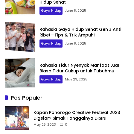
Hidup Sehat
Gaya Hidup
June 8, 2025
Rahasia Gaya Hidup Sehat Gen Z Anti
Ribet—Tips & Trik Ampuh!
Gaya Hidup
June 8, 2025
Rahasia Tidur Nyenyak Manfaat Luar
Biasa Tidur Cukup untuk Tubuhmu
Gaya Hidup
May 29, 2025
Pos Populer
Kapan Ponorogo Creative Festival 2023
Digelar? Simak Tanggalnya DISINI
May 25, 2023
0