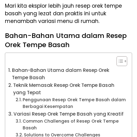
Mari kita eksplor lebih jauh resep orek tempe
basah yang lezat dan praktis ini untuk
menambah variasi menu di rumah.
Bahan-Bahan Utama dalam Resep
Orek Tempe Basah
Bahan-Bahan Utama dalam Resep Orek
Tempe Basah
Teknik Memasak Resep Orek Tempe Basah
yang Tepat
Penggunaan Resep Orek Tempe Basah dalam
Berbagai Kesempatan
Variasi Resep Orek Tempe Basah yang Kreatif
Common Challenges of Resep Orek Tempe
Basah
Solutions to Overcome Challenges