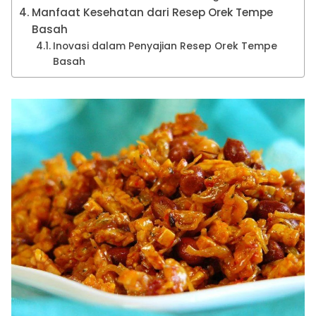
Manfaat Kesehatan dari Resep Orek Tempe
Basah
Inovasi dalam Penyajian Resep Orek Tempe
Basah