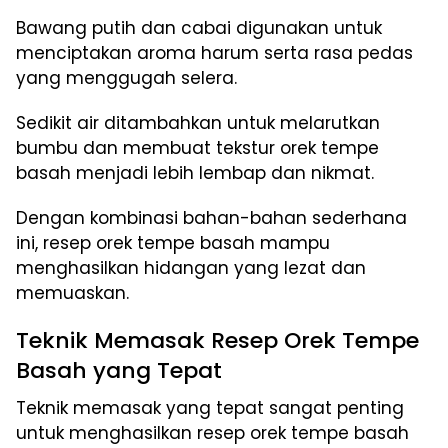
Bawang putih dan cabai digunakan untuk
menciptakan aroma harum serta rasa pedas
yang menggugah selera.
Sedikit air ditambahkan untuk melarutkan
bumbu dan membuat tekstur orek tempe
basah menjadi lebih lembap dan nikmat.
Dengan kombinasi bahan-bahan sederhana
ini, resep orek tempe basah mampu
menghasilkan hidangan yang lezat dan
memuaskan.
Teknik Memasak Resep Orek Tempe
Basah yang Tepat
Teknik memasak yang tepat sangat penting
untuk menghasilkan resep orek tempe basah