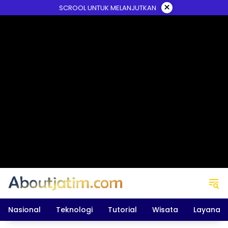
Skip
×
SCROOL UNTUK MELANJUTKAN
to
content
Nasional
Teknologi
Tutorial
Wisata
Layanan 