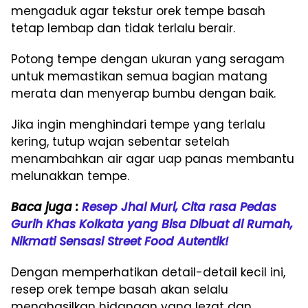
mengaduk agar tekstur orek tempe basah
tetap lembap dan tidak terlalu berair.
Potong tempe dengan ukuran yang seragam
untuk memastikan semua bagian matang
merata dan menyerap bumbu dengan baik.
Jika ingin menghindari tempe yang terlalu
kering, tutup wajan sebentar setelah
menambahkan air agar uap panas membantu
melunakkan tempe.
Baca juga :
Resep Jhal Muri, Cita rasa Pedas
Gurih Khas Kolkata yang Bisa Dibuat di Rumah,
Nikmati Sensasi Street Food Autentik!
Dengan memperhatikan detail-detail kecil ini,
resep orek tempe basah akan selalu
menghasilkan hidangan yang lezat dan