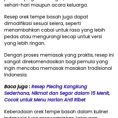
sehari-hari maupun acara keluarga.
Resep orek tempe basah juga dapat
dimodifikasi sesuai selera, seperti
menambahkan cabai untuk rasa yang lebih
pedas atau mengurangi kecap untuk versi
yang lebih ringan.
Dengan proses memasak yang praktis, resep ini
sangat direkomendasikan bagi pemula yang
ingin mencoba memasak masakan tradisional
Indonesia.
Baca juga :
Resep Plecing Kangkung
Sederhana, Nikmat dan Segar dalam 15 Menit,
Cocok untuk Menu Harian Anti Ribet
Keberadaan orek tempe basah dalam kuliner