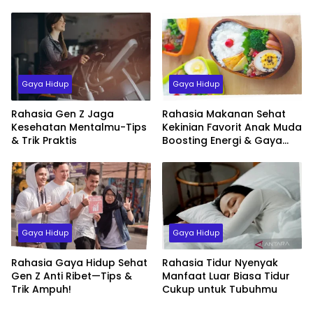
Gaya Hidup
Gaya Hidup
Rahasia Gen Z Jaga
Rahasia Makanan Sehat
Kesehatan Mentalmu-Tips
Kekinian Favorit Anak Muda
& Trik Praktis
Boosting Energi & Gaya
Hidup Sehat
Gaya Hidup
Gaya Hidup
Rahasia Gaya Hidup Sehat
Rahasia Tidur Nyenyak
Gen Z Anti Ribet—Tips &
Manfaat Luar Biasa Tidur
Trik Ampuh!
Cukup untuk Tubuhmu