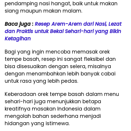
pendamping nasi hangat, baik untuk makan
siang maupun makan malam.
Baca juga :
Resep Arem-Arem dari Nasi, Lezat
dan Praktis untuk Bekal Sehari-hari yang Bikin
Ketagihan
Bagi yang ingin mencoba memasak orek
tempe basah, resep ini sangat fleksibel dan
bisa disesuaikan dengan selera, misalnya
dengan menambahkan lebih banyak cabai
untuk rasa yang lebih pedas.
Keberadaan orek tempe basah dalam menu
sehari-hari juga menunjukkan betapa
kreatifnya masakan Indonesia dalam
mengolah bahan sederhana menjadi
hidangan yang istimewa.