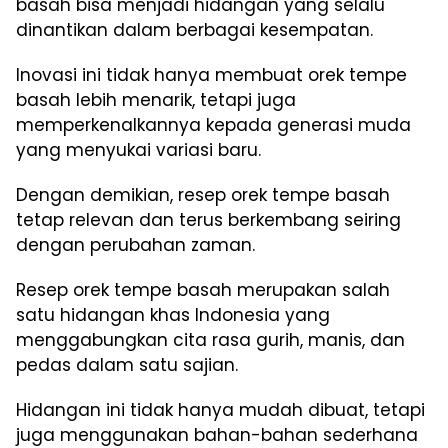
basah bisa menjadi hidangan yang selalu
dinantikan dalam berbagai kesempatan.
Inovasi ini tidak hanya membuat orek tempe
basah lebih menarik, tetapi juga
memperkenalkannya kepada generasi muda
yang menyukai variasi baru.
Dengan demikian, resep orek tempe basah
tetap relevan dan terus berkembang seiring
dengan perubahan zaman.
Resep orek tempe basah merupakan salah
satu hidangan khas Indonesia yang
menggabungkan cita rasa gurih, manis, dan
pedas dalam satu sajian.
Hidangan ini tidak hanya mudah dibuat, tetapi
juga menggunakan bahan-bahan sederhana