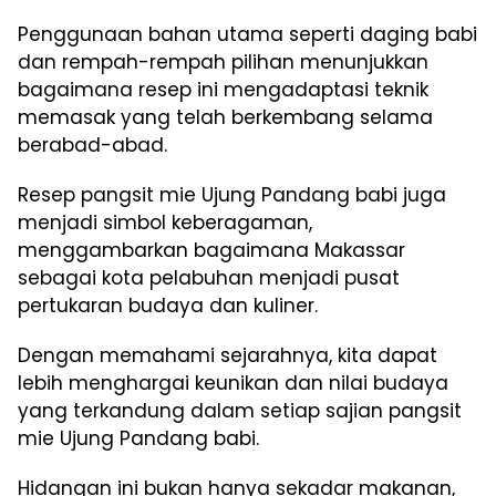
Penggunaan bahan utama seperti daging babi
dan rempah-rempah pilihan menunjukkan
bagaimana resep ini mengadaptasi teknik
memasak yang telah berkembang selama
berabad-abad.
Resep pangsit mie Ujung Pandang babi juga
menjadi simbol keberagaman,
menggambarkan bagaimana Makassar
sebagai kota pelabuhan menjadi pusat
pertukaran budaya dan kuliner.
Dengan memahami sejarahnya, kita dapat
lebih menghargai keunikan dan nilai budaya
yang terkandung dalam setiap sajian pangsit
mie Ujung Pandang babi.
Hidangan ini bukan hanya sekadar makanan,