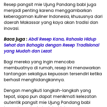
Resep pangsit mie Ujung Pandang babi juga
menjadi penting karena menggambarkan
keberagaman kuliner Indonesia, khususnya dari
daerah Makassar yang kaya akan tradisi dan
inovasi.
Baca juga :
Abdi Resep Kana, Rahasia Hidup
Sehat dan Bahagia dengan Resep Tradisional
yang Mudah dan Lezat
Bagi mereka yang ingin mencoba
membuatnya di rumah, resep ini menawarkan
tantangan sekaligus kepuasan tersendiri ketika
berhasil menghidangkannya.
Dengan mengikuti langkah-langkah yang
tepat, siapa pun dapat menikmati kelezatan
autentik pangsit mie Ujung Pandang babi