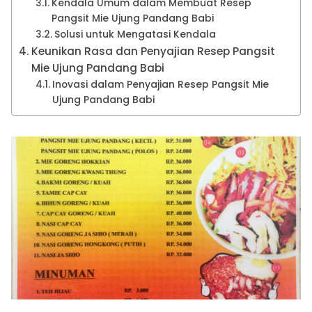
Kendala Umum dalam Membuat Resep
Pangsit Mie Ujung Pandang Babi
Solusi untuk Mengatasi Kendala
Keunikan Rasa dan Penyajian Resep Pangsit
Mie Ujung Pandang Babi
Inovasi dalam Penyajian Resep Pangsit Mie
Ujung Pandang Babi