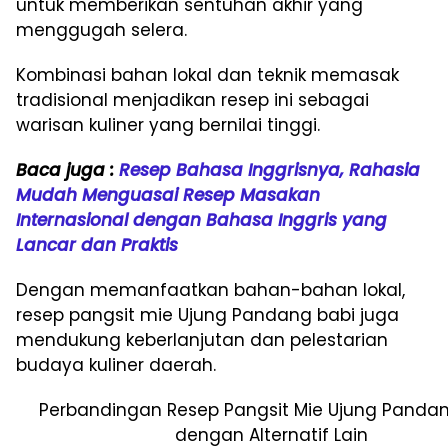
untuk memberikan sentuhan akhir yang
menggugah selera.
Kombinasi bahan lokal dan teknik memasak
tradisional menjadikan resep ini sebagai
warisan kuliner yang bernilai tinggi.
Baca juga :
Resep Bahasa Inggrisnya, Rahasia
Mudah Menguasai Resep Masakan
Internasional dengan Bahasa Inggris yang
Lancar dan Praktis
Dengan memanfaatkan bahan-bahan lokal,
resep pangsit mie Ujung Pandang babi juga
mendukung keberlanjutan dan pelestarian
budaya kuliner daerah.
Perbandingan Resep Pangsit Mie Ujung Pandan
dengan Alternatif Lain