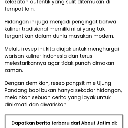
kelezatan autentik yang sulit ditemukan di
tempat lain.
Hidangan ini juga menjadi pengingat bahwa
kuliner tradisional memiliki nilai yang tak
tergantikan dalam dunia masakan modern.
Melalui resep ini, kita diajak untuk menghargai
warisan kuliner Indonesia dan terus
melestarikannya agar tidak punah dimakan
zaman.
Dengan demikian, resep pangsit mie Ujung
Pandang babi bukan hanya sekadar hidangan,
melainkan sebuah cerita yang layak untuk
dinikmati dan diwariskan.
Dapatkan berita terbaru dari About Jatim di: