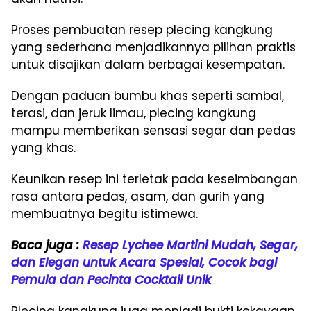
Proses pembuatan resep plecing kangkung
yang sederhana menjadikannya pilihan praktis
untuk disajikan dalam berbagai kesempatan.
Dengan paduan bumbu khas seperti sambal,
terasi, dan jeruk limau, plecing kangkung
mampu memberikan sensasi segar dan pedas
yang khas.
Keunikan resep ini terletak pada keseimbangan
rasa antara pedas, asam, dan gurih yang
membuatnya begitu istimewa.
Baca juga :
Resep Lychee Martini Mudah, Segar,
dan Elegan untuk Acara Spesial, Cocok bagi
Pemula dan Pecinta Cocktail Unik
Plecing kangkung juga menjadi bukti kekayaan