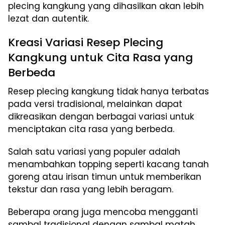
plecing kangkung yang dihasilkan akan lebih
lezat dan autentik.
Kreasi Variasi Resep Plecing
Kangkung untuk Cita Rasa yang
Berbeda
Resep plecing kangkung tidak hanya terbatas
pada versi tradisional, melainkan dapat
dikreasikan dengan berbagai variasi untuk
menciptakan cita rasa yang berbeda.
Salah satu variasi yang populer adalah
menambahkan topping seperti kacang tanah
goreng atau irisan timun untuk memberikan
tekstur dan rasa yang lebih beragam.
Beberapa orang juga mencoba mengganti
sambal tradisional dengan sambal matah