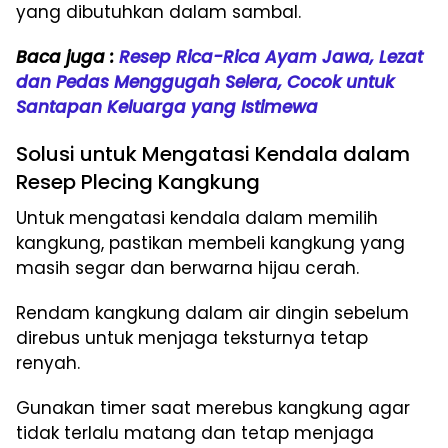
yang dibutuhkan dalam sambal.
Baca juga :
Resep Rica-Rica Ayam Jawa, Lezat
dan Pedas Menggugah Selera, Cocok untuk
Santapan Keluarga yang Istimewa
Solusi untuk Mengatasi Kendala dalam
Resep Plecing Kangkung
Untuk mengatasi kendala dalam memilih
kangkung, pastikan membeli kangkung yang
masih segar dan berwarna hijau cerah.
Rendam kangkung dalam air dingin sebelum
direbus untuk menjaga teksturnya tetap
renyah.
Gunakan timer saat merebus kangkung agar
tidak terlalu matang dan tetap menjaga