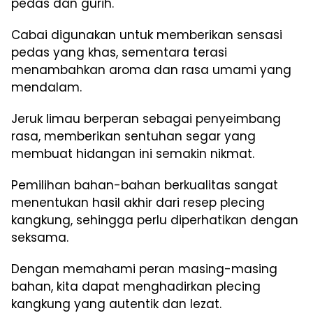
pedas dan gurih.
Cabai digunakan untuk memberikan sensasi
pedas yang khas, sementara terasi
menambahkan aroma dan rasa umami yang
mendalam.
Jeruk limau berperan sebagai penyeimbang
rasa, memberikan sentuhan segar yang
membuat hidangan ini semakin nikmat.
Pemilihan bahan-bahan berkualitas sangat
menentukan hasil akhir dari resep plecing
kangkung, sehingga perlu diperhatikan dengan
seksama.
Dengan memahami peran masing-masing
bahan, kita dapat menghadirkan plecing
kangkung yang autentik dan lezat.