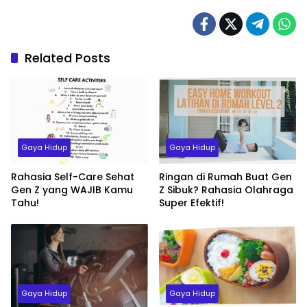
Related Posts
Gaya Hidup
Gaya Hidup
Rahasia Self-Care Sehat
Ringan di Rumah Buat Gen
Gen Z yang WAJIB Kamu
Z Sibuk? Rahasia Olahraga
Tahu!
Super Efektif!
Gaya Hidup
Gaya Hidup