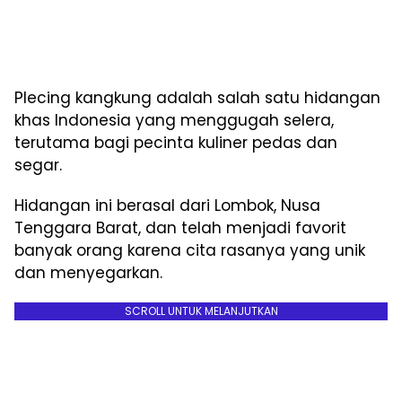
Plecing kangkung adalah salah satu hidangan
khas Indonesia yang menggugah selera,
terutama bagi pecinta kuliner pedas dan
segar.
Hidangan ini berasal dari Lombok, Nusa
Tenggara Barat, dan telah menjadi favorit
banyak orang karena cita rasanya yang unik
dan menyegarkan.
SCROLL UNTUK MELANJUTKAN