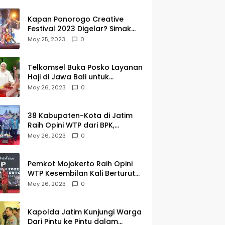
Kapan Ponorogo Creative
Festival 2023 Digelar? Simak
Tanggalnya DISINI
May 25, 2023
0
Telkomsel Buka Posko Layanan
Haji di Jawa Bali untuk
Membantu Jemaah dalam
May 26, 2023
0
Berkomunikasi Selama di
Tanah Suci
38 Kabupaten-Kota di Jatim
Raih Opini WTP dari BPK,
Gubernur Khofifah Apresiasi
May 26, 2023
0
Keragaman Budaya dalam
Penyerahan LHP
Pemkot Mojokerto Raih Opini
WTP Kesembilan Kali Berturut-
turut dari BPK Jawa Timur
May 26, 2023
0
Kapolda Jatim Kunjungi Warga
Dari Pintu ke Pintu dalam