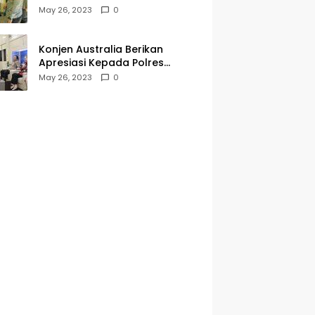
Kegiatan Jumat Curhat dan
May 26, 2023
0
Berkah
Konjen Australia Berikan
Apresiasi Kepada Polres
Tanjungperak yang Konsisten
May 26, 2023
0
Menjaga Kamtibmas