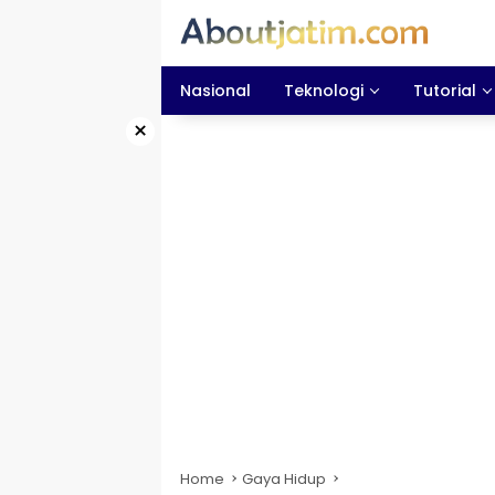
Skip
to
content
Nasional
Teknologi
Tutorial
×
Home
Gaya Hidup