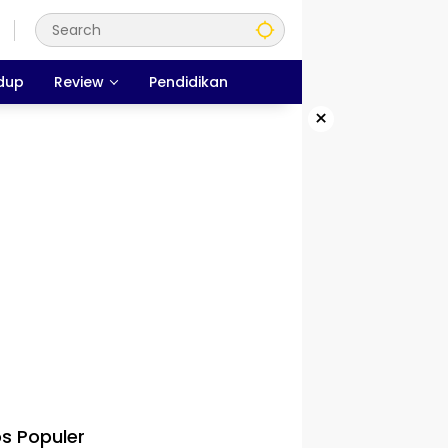
dup
Review
Pendidikan
×
s Populer