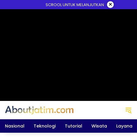
Skip
×
SCROOL UNTUK MELANJUTKAN
to
content
Nasional
Teknologi
Tutorial
Wisata
Layanan 