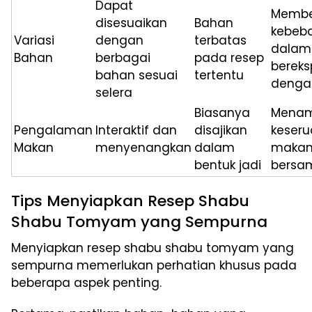
Dapat
Membe
disesuaikan
Bahan
kebeb
Variasi
dengan
terbatas
dalam
Bahan
berbagai
pada resep
berek
bahan sesuai
tertentu
denga
selera
Biasanya
Mena
Pengalaman
Interaktif dan
disajikan
keseru
Makan
menyenangkan
dalam
maka
bentuk jadi
bersa
Tips Menyiapkan Resep Shabu
Shabu Tomyam yang Sempurna
Menyiapkan resep shabu shabu tomyam yang
sempurna memerlukan perhatian khusus pada
beberapa aspek penting.