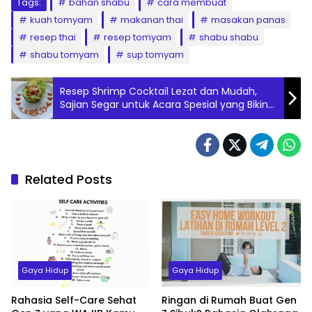
Tags:
bahan shabu
cara membuat
kuah tomyam
makanan thai
masakan panas
resep thai
resep tomyam
shabu shabu
shabu tomyam
sup tomyam
Resep Shrimp Cocktail Lezat dan Mudah,
Sajian Segar untuk Acara Spesial yang Bikin
Tamu Terkesan
Related Posts
Gaya Hidup
Gaya Hidup
Rahasia Self-Care Sehat
Ringan di Rumah Buat Gen