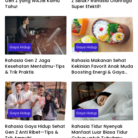
Gen Z yang WAJIB Kamu
Z Sibuk? Rahasia Olahraga
Tahu!
Super Efektif!
Gaya Hidup
Gaya Hidup
Rahasia Gen Z Jaga
Rahasia Makanan Sehat
Kesehatan Mentalmu-Tips
Kekinian Favorit Anak Muda
& Trik Praktis
Boosting Energi & Gaya
Hidup Sehat
Gaya Hidup
Gaya Hidup
Rahasia Gaya Hidup Sehat
Rahasia Tidur Nyenyak
Gen Z Anti Ribet—Tips &
Manfaat Luar Biasa Tidur