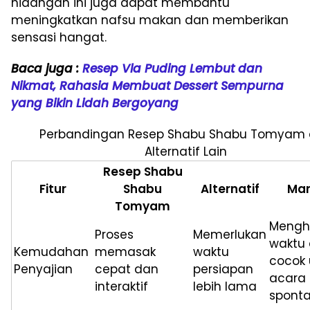
hidangan ini juga dapat membantu
meningkatkan nafsu makan dan memberikan
sensasi hangat.
Baca juga :
Resep Vla Puding Lembut dan
Nikmat, Rahasia Membuat Dessert Sempurna
yang Bikin Lidah Bergoyang
Perbandingan Resep Shabu Shabu Tomyam
Alternatif Lain
Resep Shabu
Fitur
Shabu
Alternatif
Man
Tomyam
Meng
Proses
Memerlukan
waktu
Kemudahan
memasak
waktu
cocok 
Penyajian
cepat dan
persiapan
acara
interaktif
lebih lama
spont