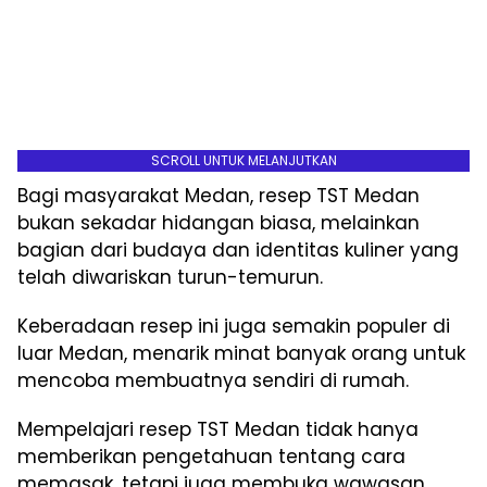
SCROLL UNTUK MELANJUTKAN
Bagi masyarakat Medan, resep TST Medan
bukan sekadar hidangan biasa, melainkan
bagian dari budaya dan identitas kuliner yang
telah diwariskan turun-temurun.
Keberadaan resep ini juga semakin populer di
luar Medan, menarik minat banyak orang untuk
mencoba membuatnya sendiri di rumah.
Mempelajari resep TST Medan tidak hanya
memberikan pengetahuan tentang cara
memasak, tetapi juga membuka wawasan