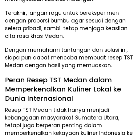
Terakhir, jangan ragu untuk bereksperimen
dengan proporsi bumbu agar sesuai dengan
selera pribadi, sambil tetap menjaga keaslian
cita rasa khas Medan.
Dengan memahami tantangan dan solusi ini,
siapa pun dapat mencoba membuat resep TST
Medan dengan hasil yang memuaskan.
Peran Resep TST Medan dalam
Memperkenalkan Kuliner Lokal ke
Dunia Internasional
Resep TST Medan tidak hanya menjadi
kebanggaan masyarakat Sumatera Utara,
tetapi juga berperan penting dalam
memperkenalkan kekayaan kuliner Indonesia ke