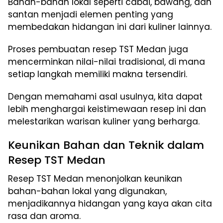
Bahan-bahan lokal seperti cabai, bawang, dan
santan menjadi elemen penting yang
membedakan hidangan ini dari kuliner lainnya.
Proses pembuatan resep TST Medan juga
mencerminkan nilai-nilai tradisional, di mana
setiap langkah memiliki makna tersendiri.
Dengan memahami asal usulnya, kita dapat
lebih menghargai keistimewaan resep ini dan
melestarikan warisan kuliner yang berharga.
Keunikan Bahan dan Teknik dalam
Resep TST Medan
Resep TST Medan menonjolkan keunikan
bahan-bahan lokal yang digunakan,
menjadikannya hidangan yang kaya akan cita
rasa dan aroma.