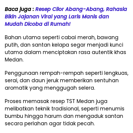
Baca juga :
Resep Cilor Abang-Abang, Rahasia
Bikin Jajanan Viral yang Laris Manis dan
Mudah Dicoba di Rumah!
Bahan utama seperti cabai merah, bawang
putih, dan santan kelapa segar menjadi kunci
utama dalam menciptakan rasa autentik khas
Medan.
Penggunaan rempah-rempah seperti lengkuas,
serai, dan daun jeruk memberikan sentuhan
aromatik yang menggugah selera.
Proses memasak resep TST Medan juga
melibatkan teknik tradisional, seperti menumis
bumbu hingga harum dan mengaduk santan
secara perlahan agar tidak pecah.