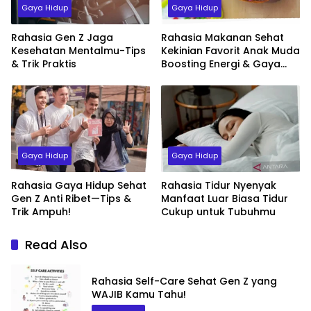
Gaya Hidup
Gaya Hidup
Rahasia Gen Z Jaga
Rahasia Makanan Sehat
Kesehatan Mentalmu-Tips
Kekinian Favorit Anak Muda
& Trik Praktis
Boosting Energi & Gaya
Hidup Sehat
Gaya Hidup
Gaya Hidup
Rahasia Gaya Hidup Sehat
Rahasia Tidur Nyenyak
Gen Z Anti Ribet—Tips &
Manfaat Luar Biasa Tidur
Trik Ampuh!
Cukup untuk Tubuhmu
Read Also
Rahasia Self-Care Sehat Gen Z yang
WAJIB Kamu Tahu!