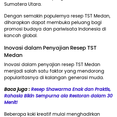
Sumatera Utara.
Dengan semakin populernya resep TST Medan,
diharapkan dapat membuka peluang bagi
promosi budaya dan pariwisata Indonesia di
kancah global.
Inovasi dalam Penyajian Resep TST
Medan
Inovasi dalam penyajian resep TST Medan
menjadi salah satu faktor yang mendorong
popularitasnya di kalangan generasi muda.
Baca juga :
Resep Shawarma Enak dan Praktis,
Rahasia Bikin Sempurna ala Restoran dalam 30
Menit!
Beberapa koki kreatif mulai menghadirkan