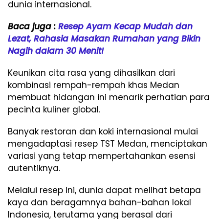
dunia internasional.
Baca juga :
Resep Ayam Kecap Mudah dan
Lezat, Rahasia Masakan Rumahan yang Bikin
Nagih dalam 30 Menit!
Keunikan cita rasa yang dihasilkan dari
kombinasi rempah-rempah khas Medan
membuat hidangan ini menarik perhatian para
pecinta kuliner global.
Banyak restoran dan koki internasional mulai
mengadaptasi resep TST Medan, menciptakan
variasi yang tetap mempertahankan esensi
autentiknya.
Melalui resep ini, dunia dapat melihat betapa
kaya dan beragamnya bahan-bahan lokal
Indonesia, terutama yang berasal dari