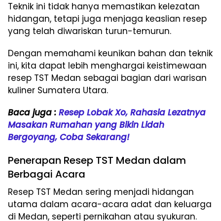
Teknik ini tidak hanya memastikan kelezatan
hidangan, tetapi juga menjaga keaslian resep
yang telah diwariskan turun-temurun.
Dengan memahami keunikan bahan dan teknik
ini, kita dapat lebih menghargai keistimewaan
resep TST Medan sebagai bagian dari warisan
kuliner Sumatera Utara.
Baca juga :
Resep Lobak Xo, Rahasia Lezatnya
Masakan Rumahan yang Bikin Lidah
Bergoyang, Coba Sekarang!
Penerapan Resep TST Medan dalam
Berbagai Acara
Resep TST Medan sering menjadi hidangan
utama dalam acara-acara adat dan keluarga
di Medan, seperti pernikahan atau syukuran.