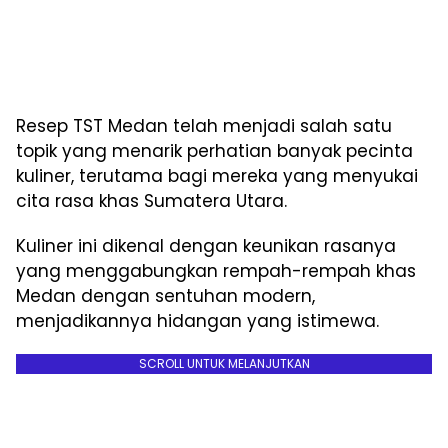
Resep TST Medan telah menjadi salah satu
topik yang menarik perhatian banyak pecinta
kuliner, terutama bagi mereka yang menyukai
cita rasa khas Sumatera Utara.
Kuliner ini dikenal dengan keunikan rasanya
yang menggabungkan rempah-rempah khas
Medan dengan sentuhan modern,
menjadikannya hidangan yang istimewa.
SCROLL UNTUK MELANJUTKAN