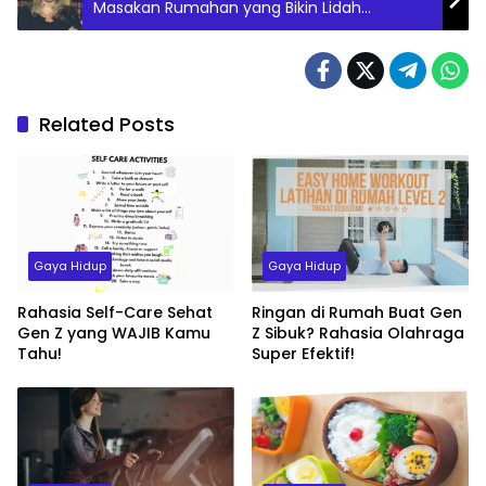
Masakan Rumahan yang Bikin Lidah
Bergoyang dan Keluarga Terpesona
Related Posts
Gaya Hidup
Gaya Hidup
Rahasia Self-Care Sehat
Ringan di Rumah Buat Gen
Gen Z yang WAJIB Kamu
Z Sibuk? Rahasia Olahraga
Tahu!
Super Efektif!