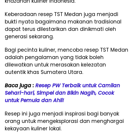
khazanah kuliner Indonesia.
Keberadaan resep TST Medan juga menjadi
bukti nyata bagaimana makanan tradisional
dapat terus dilestarikan dan dinikmati oleh
generasi sekarang.
Bagi pecinta kuliner, mencoba resep TST Medan
adalah pengalaman yang tidak boleh
dilewatkan untuk merasakan kelezatan
autentik khas Sumatera Utara.
Baca juga :
Resep PW Terbaik untuk Camilan
Sehari-hari, Simpel dan Bikin Nagih, Cocok
untuk Pemula dan Ahli!
Resep ini juga menjadi inspirasi bagi banyak
orang untuk mengeksplorasi dan menghargai
kekayaan kuliner lokal.