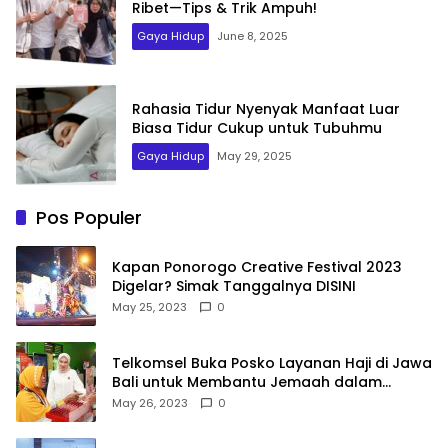
Ribet—Tips & Trik Ampuh!
Gaya Hidup
June 8, 2025
Rahasia Tidur Nyenyak Manfaat Luar
Biasa Tidur Cukup untuk Tubuhmu
Gaya Hidup
May 29, 2025
Pos Populer
Kapan Ponorogo Creative Festival 2023
Digelar? Simak Tanggalnya DISINI
May 25, 2023
0
Telkomsel Buka Posko Layanan Haji di Jawa
Bali untuk Membantu Jemaah dalam
Berkomunikasi Selama di Tanah Suci
May 26, 2023
0