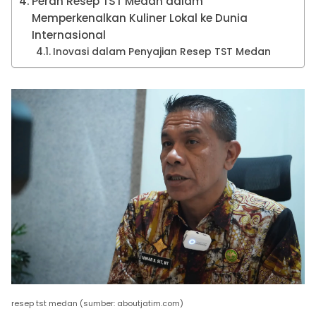
Peran Resep TST Medan dalam
Memperkenalkan Kuliner Lokal ke Dunia
Internasional
Inovasi dalam Penyajian Resep TST Medan
resep tst medan (sumber: aboutjatim.com)