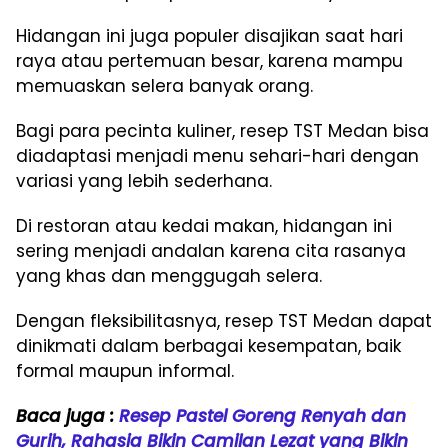
Hidangan ini juga populer disajikan saat hari
raya atau pertemuan besar, karena mampu
memuaskan selera banyak orang.
Bagi para pecinta kuliner, resep TST Medan bisa
diadaptasi menjadi menu sehari-hari dengan
variasi yang lebih sederhana.
Di restoran atau kedai makan, hidangan ini
sering menjadi andalan karena cita rasanya
yang khas dan menggugah selera.
Dengan fleksibilitasnya, resep TST Medan dapat
dinikmati dalam berbagai kesempatan, baik
formal maupun informal.
Baca juga :
Resep Pastel Goreng Renyah dan
Gurih, Rahasia Bikin Camilan Lezat yang Bikin