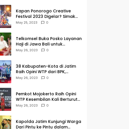
Kapan Ponorogo Creative
Festival 2023 Digelar? Simak
Tanggalnya DISINI
May 25, 2023
0
Telkomsel Buka Posko Layanan
Haji di Jawa Bali untuk
Membantu Jemaah dalam
May 26, 2023
0
Berkomunikasi Selama di
Tanah Suci
38 Kabupaten-Kota di Jatim
Raih Opini WTP dari BPK,
Gubernur Khofifah Apresiasi
May 26, 2023
0
Keragaman Budaya dalam
Penyerahan LHP
Pemkot Mojokerto Raih Opini
WTP Kesembilan Kali Berturut-
turut dari BPK Jawa Timur
May 26, 2023
0
Kapolda Jatim Kunjungi Warga
Dari Pintu ke Pintu dalam