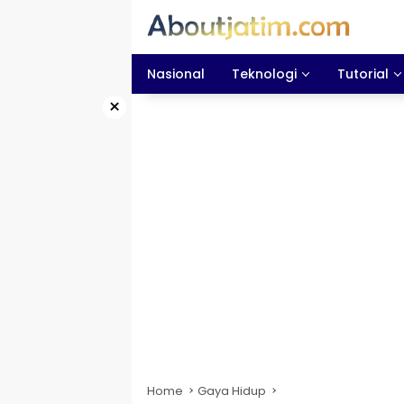
Skip
to
content
Nasional
Teknologi
Tutorial
×
Home
Gaya Hidup