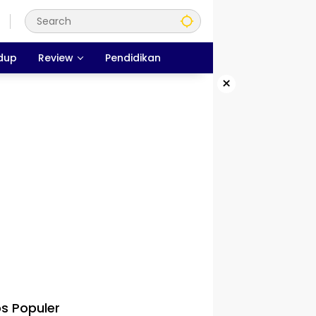
dup
Review
Pendidikan
×
s Populer