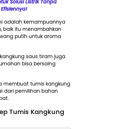
uk Solusi Listrik Tanpa
Efisiennya!
 ini adalah kemampuannya
a, baik itu menambahkan
awang putih untuk aroma
s kangkung saus tiram juga
umahan bisa bersaing
cara membuat tumis kangkung
i dari pemilihan bahan
pat.
ep Tumis Kangkung