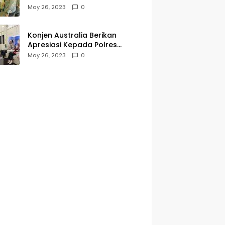
Kegiatan Jumat Curhat dan
May 26, 2023
0
Berkah
Konjen Australia Berikan
Apresiasi Kepada Polres
Tanjungperak yang Konsisten
May 26, 2023
0
Menjaga Kamtibmas