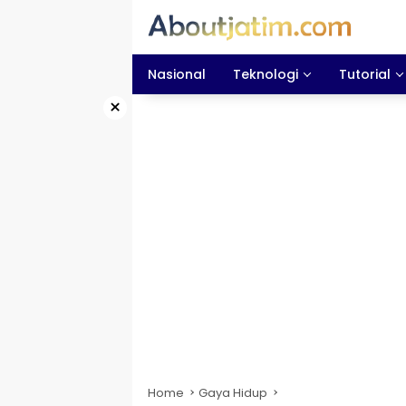
Skip
to
content
Nasional
Teknologi
Tutorial
×
Home
Gaya Hidup