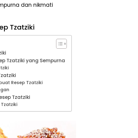
empurna dan nikmati
p Tzatziki
iki
p Tzatziki yang Sempurna
ziki
zatziki
at Resep Tzatziki
ngan
esep Tzatziki
Tzatziki