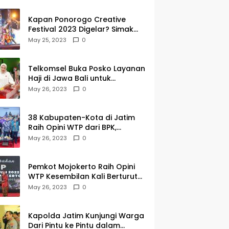
Kapan Ponorogo Creative
Festival 2023 Digelar? Simak
Tanggalnya DISINI
May 25, 2023
0
Telkomsel Buka Posko Layanan
Haji di Jawa Bali untuk
Membantu Jemaah dalam
May 26, 2023
0
Berkomunikasi Selama di
Tanah Suci
38 Kabupaten-Kota di Jatim
Raih Opini WTP dari BPK,
Gubernur Khofifah Apresiasi
May 26, 2023
0
Keragaman Budaya dalam
Penyerahan LHP
Pemkot Mojokerto Raih Opini
WTP Kesembilan Kali Berturut-
turut dari BPK Jawa Timur
May 26, 2023
0
Kapolda Jatim Kunjungi Warga
Dari Pintu ke Pintu dalam