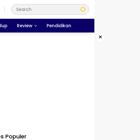
dup
Review
Pendidikan
×
s Populer