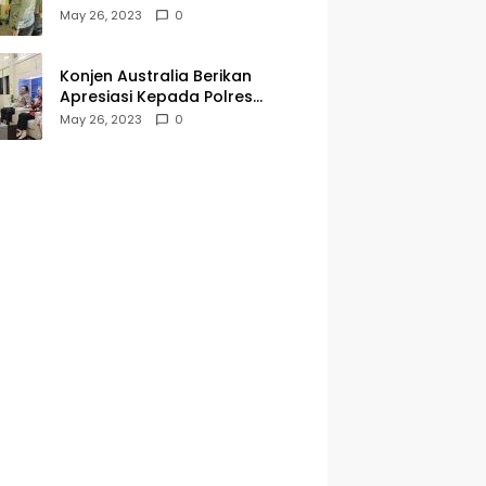
Kegiatan Jumat Curhat dan
May 26, 2023
0
Berkah
Konjen Australia Berikan
Apresiasi Kepada Polres
Tanjungperak yang Konsisten
May 26, 2023
0
Menjaga Kamtibmas