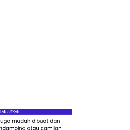
ELANJUTKAN
pi juga mudah dibuat dan
pendamping atau camilan