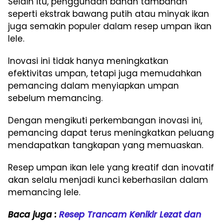
Selain itu, penggunaan bahan tambahan
seperti ekstrak bawang putih atau minyak ikan
juga semakin populer dalam resep umpan ikan
lele.
Inovasi ini tidak hanya meningkatkan
efektivitas umpan, tetapi juga memudahkan
pemancing dalam menyiapkan umpan
sebelum memancing.
Dengan mengikuti perkembangan inovasi ini,
pemancing dapat terus meningkatkan peluang
mendapatkan tangkapan yang memuaskan.
Resep umpan ikan lele yang kreatif dan inovatif
akan selalu menjadi kunci keberhasilan dalam
memancing lele.
Baca juga :
Resep Trancam Kenikir Lezat dan