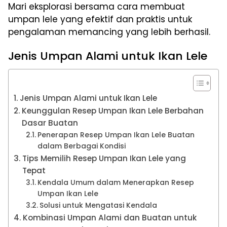
Mari eksplorasi bersama cara membuat
umpan lele yang efektif dan praktis untuk
pengalaman memancing yang lebih berhasil.
Jenis Umpan Alami untuk Ikan Lele
Jenis Umpan Alami untuk Ikan Lele
Keunggulan Resep Umpan Ikan Lele Berbahan
Dasar Buatan
Penerapan Resep Umpan Ikan Lele Buatan
dalam Berbagai Kondisi
Tips Memilih Resep Umpan Ikan Lele yang
Tepat
Kendala Umum dalam Menerapkan Resep
Umpan Ikan Lele
Solusi untuk Mengatasi Kendala
Kombinasi Umpan Alami dan Buatan untuk