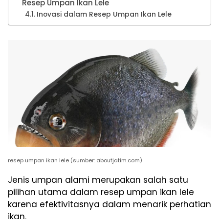
Resep Umpan Ikan Lele
Inovasi dalam Resep Umpan Ikan Lele
resep umpan ikan lele (sumber: aboutjatim.com)
Jenis umpan alami merupakan salah satu
pilihan utama dalam resep umpan ikan lele
karena efektivitasnya dalam menarik perhatian
ikan.