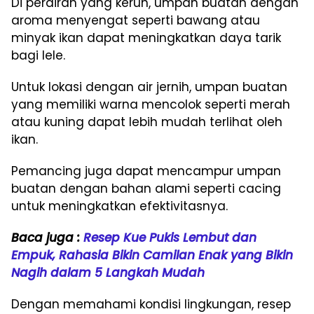
Di perairan yang keruh, umpan buatan dengan
aroma menyengat seperti bawang atau
minyak ikan dapat meningkatkan daya tarik
bagi lele.
Untuk lokasi dengan air jernih, umpan buatan
yang memiliki warna mencolok seperti merah
atau kuning dapat lebih mudah terlihat oleh
ikan.
Pemancing juga dapat mencampur umpan
buatan dengan bahan alami seperti cacing
untuk meningkatkan efektivitasnya.
Baca juga :
Resep Kue Pukis Lembut dan
Empuk, Rahasia Bikin Camilan Enak yang Bikin
Nagih dalam 5 Langkah Mudah
Dengan memahami kondisi lingkungan, resep