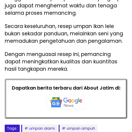
juga dapat menghemat waktu dan tenaga
selama proses memancing.
Secara keseluruhan, resep umpan ikan lele
bukan sekadar panduan, melainkan seni yang
memadukan pengetahuan dan pengalaman.
Dengan menguasai resep ini, pemancing
dapat meningkatkan kualitas dan kuantitas
hasil tangkapan mereka.
Dapatkan berita terbaru dari About Jatim di:
Tags:
umpan alami
umpan ampuh