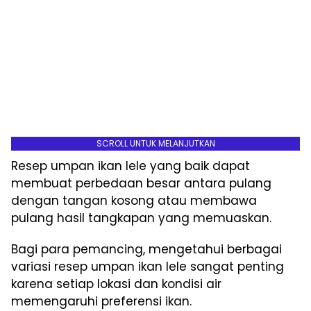
SCROLL UNTUK MELANJUTKAN
Resep umpan ikan lele yang baik dapat
membuat perbedaan besar antara pulang
dengan tangan kosong atau membawa
pulang hasil tangkapan yang memuaskan.
Bagi para pemancing, mengetahui berbagai
variasi resep umpan ikan lele sangat penting
karena setiap lokasi dan kondisi air
memengaruhi preferensi ikan.