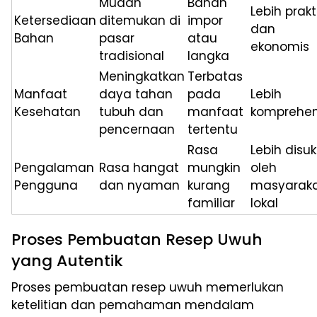
Mudah
Bahan
Lebih prakt
Ketersediaan
ditemukan di
impor
dan
Bahan
pasar
atau
ekonomis
tradisional
langka
Meningkatkan
Terbatas
Manfaat
daya tahan
pada
Lebih
Kesehatan
tubuh dan
manfaat
komprehen
pencernaan
tertentu
Rasa
Lebih disuk
Pengalaman
Rasa hangat
mungkin
oleh
Pengguna
dan nyaman
kurang
masyarak
familiar
lokal
Proses Pembuatan Resep Uwuh
yang Autentik
Proses pembuatan resep uwuh memerlukan
ketelitian dan pemahaman mendalam