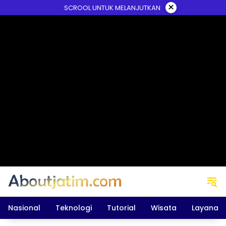
Skip
×
SCROOL UNTUK MELANJUTKAN
to
content
Nasional
Teknologi
Tutorial
Wisata
Layanan 