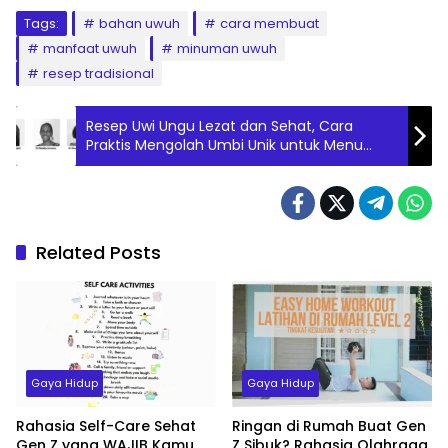
Tags:
bahan uwuh
cara membuat
manfaat uwuh
minuman uwuh
resep tradisional
Resep Uwi Ungu Lezat dan Sehat, Cara
Praktis Mengolah Umbi Unik untuk Menu
Harian Bergizi
Related Posts
Gaya Hidup
Gaya Hidup
Rahasia Self-Care Sehat
Ringan di Rumah Buat Gen
Gen Z yang WAJIB Kamu
Z Sibuk? Rahasia Olahraga