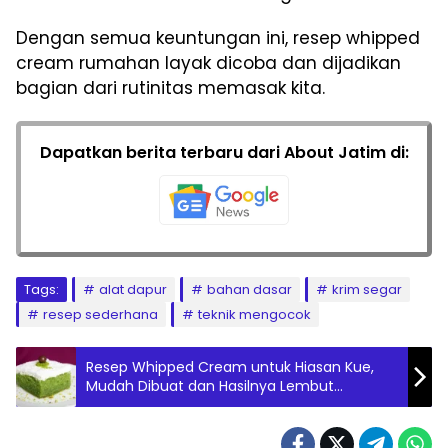
Dengan semua keuntungan ini, resep whipped
cream rumahan layak dicoba dan dijadikan
bagian dari rutinitas memasak kita.
Dapatkan berita terbaru dari About Jatim di:
Tags:
alat dapur
bahan dasar
krim segar
resep sederhana
teknik mengocok
Resep Whipped Cream untuk Hiasan Kue,
Mudah Dibuat dan Hasilnya Lembut
Sempurna untuk Kue Spesial Anda