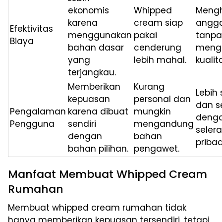
ekonomis
Whipped
Meng
karena
cream siap
angg
Efektivitas
menggunakan
pakai
tanpa
Biaya
bahan dasar
cenderung
meng
yang
lebih mahal.
kualit
terjangkau.
Memberikan
Kurang
Lebih
kepuasan
personal dan
dan s
Pengalaman
karena dibuat
mungkin
deng
Pengguna
sendiri
mengandung
selera
dengan
bahan
pribad
bahan pilihan.
pengawet.
Manfaat Membuat Whipped Cream
Rumahan
Membuat whipped cream rumahan tidak
hanya memberikan kepuasan tersendiri, tetapi