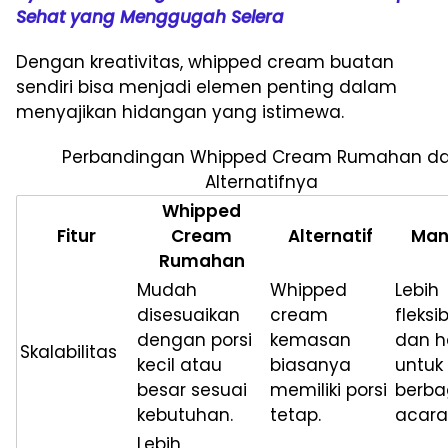
Sehat yang Menggugah Selera
Dengan kreativitas, whipped cream buatan
sendiri bisa menjadi elemen penting dalam
menyajikan hidangan yang istimewa.
Perbandingan Whipped Cream Rumahan d
Alternatifnya
Whipped
Fitur
Cream
Alternatif
Man
Rumahan
Mudah
Whipped
Lebih
disesuaikan
cream
fleksi
dengan porsi
kemasan
dan 
Skalabilitas
kecil atau
biasanya
untuk
besar sesuai
memiliki porsi
berba
kebutuhan.
tetap.
acara
Lebih