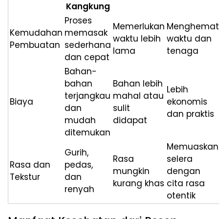
Kangkung
Proses
Memerlukan
Menghemat
Kemudahan
memasak
waktu lebih
waktu dan
Pembuatan
sederhana
lama
tenaga
dan cepat
Bahan-
bahan
Bahan lebih
Lebih
terjangkau
mahal atau
Biaya
ekonomis
dan
sulit
dan praktis
mudah
didapat
ditemukan
Memuaskan
Gurih,
Rasa
selera
Rasa dan
pedas,
mungkin
dengan
Tekstur
dan
kurang khas
cita rasa
renyah
otentik