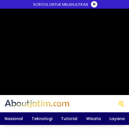
Skip
×
SCROOL UNTUK MELANJUTKAN
to
content
Nasional
Teknologi
Tutorial
Wisata
Layanan 