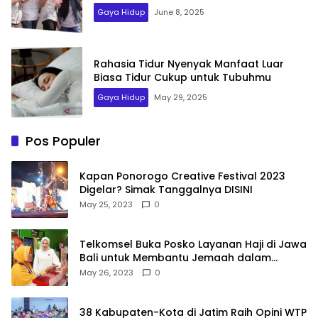
Gaya Hidup
June 8, 2025
Rahasia Tidur Nyenyak Manfaat Luar
Biasa Tidur Cukup untuk Tubuhmu
Gaya Hidup
May 29, 2025
Pos Populer
Kapan Ponorogo Creative Festival 2023
Digelar? Simak Tanggalnya DISINI
May 25, 2023
0
Telkomsel Buka Posko Layanan Haji di Jawa
Bali untuk Membantu Jemaah dalam
Berkomunikasi Selama di Tanah Suci
May 26, 2023
0
38 Kabupaten-Kota di Jatim Raih Opini WTP