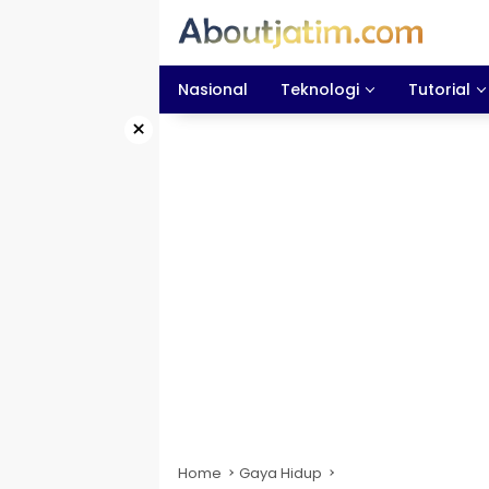
Skip
to
content
Nasional
Teknologi
Tutorial
×
Home
Gaya Hidup