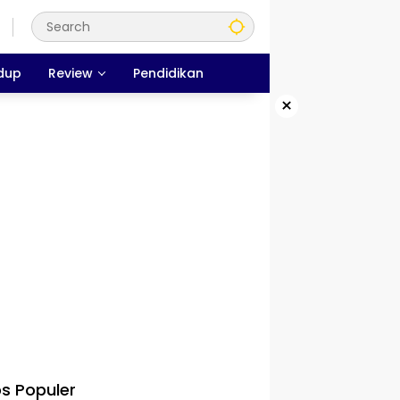
dup
Review
Pendidikan
×
s Populer