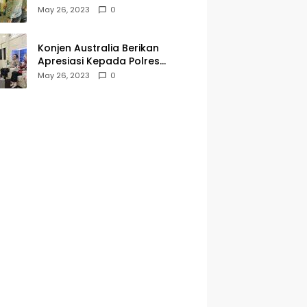
Kegiatan Jumat Curhat dan
May 26, 2023
0
Berkah
Konjen Australia Berikan
Apresiasi Kepada Polres
Tanjungperak yang Konsisten
May 26, 2023
0
Menjaga Kamtibmas