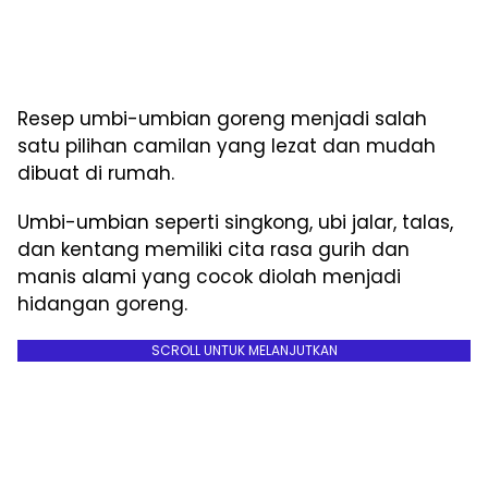
Resep umbi-umbian goreng menjadi salah
satu pilihan camilan yang lezat dan mudah
dibuat di rumah.
Umbi-umbian seperti singkong, ubi jalar, talas,
dan kentang memiliki cita rasa gurih dan
manis alami yang cocok diolah menjadi
hidangan goreng.
SCROLL UNTUK MELANJUTKAN