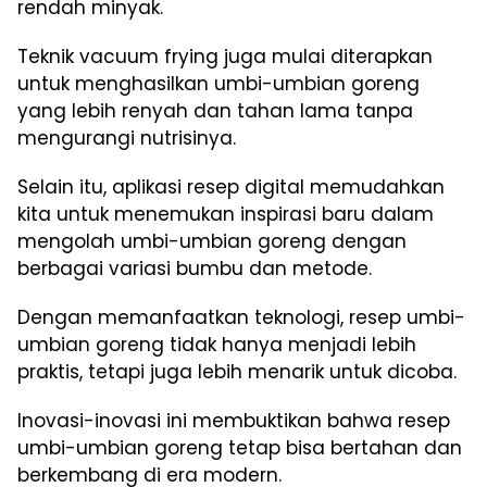
rendah minyak.
Teknik vacuum frying juga mulai diterapkan
untuk menghasilkan umbi-umbian goreng
yang lebih renyah dan tahan lama tanpa
mengurangi nutrisinya.
Selain itu, aplikasi resep digital memudahkan
kita untuk menemukan inspirasi baru dalam
mengolah umbi-umbian goreng dengan
berbagai variasi bumbu dan metode.
Dengan memanfaatkan teknologi, resep umbi-
umbian goreng tidak hanya menjadi lebih
praktis, tetapi juga lebih menarik untuk dicoba.
Inovasi-inovasi ini membuktikan bahwa resep
umbi-umbian goreng tetap bisa bertahan dan
berkembang di era modern.