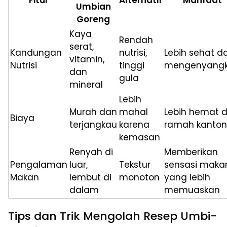
Umbian
Goreng
Kaya
Rendah
serat,
Kandungan
nutrisi,
Lebih sehat d
vitamin,
Nutrisi
tinggi
mengenyang
dan
gula
mineral
Lebih
Murah dan
mahal
Lebih hemat 
Biaya
terjangkau
karena
ramah kanto
kemasan
Renyah di
Memberikan
Pengalaman
luar,
Tekstur
sensasi maka
Makan
lembut di
monoton
yang lebih
dalam
memuaskan
Tips dan Trik Mengolah Resep Umbi-