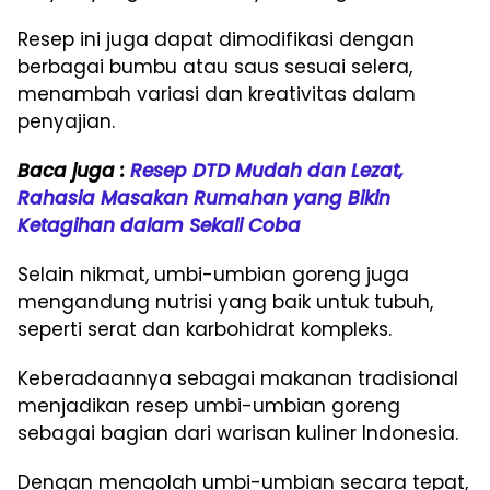
Resep ini juga dapat dimodifikasi dengan
berbagai bumbu atau saus sesuai selera,
menambah variasi dan kreativitas dalam
penyajian.
Baca juga :
Resep DTD Mudah dan Lezat,
Rahasia Masakan Rumahan yang Bikin
Ketagihan dalam Sekali Coba
Selain nikmat, umbi-umbian goreng juga
mengandung nutrisi yang baik untuk tubuh,
seperti serat dan karbohidrat kompleks.
Keberadaannya sebagai makanan tradisional
menjadikan resep umbi-umbian goreng
sebagai bagian dari warisan kuliner Indonesia.
Dengan mengolah umbi-umbian secara tepat,