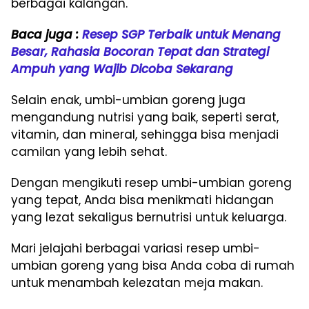
berbagai kalangan.
Baca juga :
Resep SGP Terbaik untuk Menang
Besar, Rahasia Bocoran Tepat dan Strategi
Ampuh yang Wajib Dicoba Sekarang
Selain enak, umbi-umbian goreng juga
mengandung nutrisi yang baik, seperti serat,
vitamin, dan mineral, sehingga bisa menjadi
camilan yang lebih sehat.
Dengan mengikuti resep umbi-umbian goreng
yang tepat, Anda bisa menikmati hidangan
yang lezat sekaligus bernutrisi untuk keluarga.
Mari jelajahi berbagai variasi resep umbi-
umbian goreng yang bisa Anda coba di rumah
untuk menambah kelezatan meja makan.