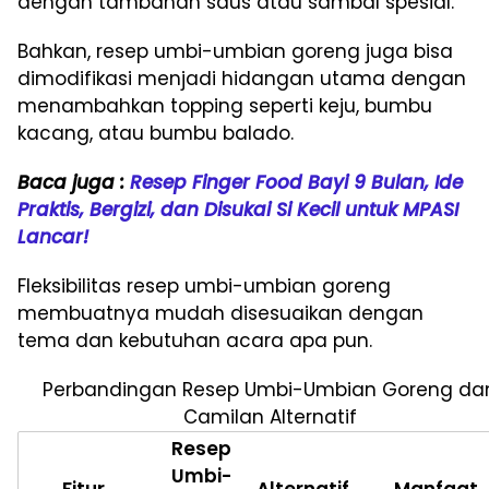
dengan tambahan saus atau sambal spesial.
Bahkan, resep umbi-umbian goreng juga bisa
dimodifikasi menjadi hidangan utama dengan
menambahkan topping seperti keju, bumbu
kacang, atau bumbu balado.
Baca juga :
Resep Finger Food Bayi 9 Bulan, Ide
Praktis, Bergizi, dan Disukai Si Kecil untuk MPASI
Lancar!
Fleksibilitas resep umbi-umbian goreng
membuatnya mudah disesuaikan dengan
tema dan kebutuhan acara apa pun.
Perbandingan Resep Umbi-Umbian Goreng da
Camilan Alternatif
Resep
Umbi-
Fitur
Alternatif
Manfaat