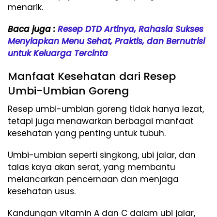
menarik.
Baca juga :
Resep DTD Artinya, Rahasia Sukses
Menyiapkan Menu Sehat, Praktis, dan Bernutrisi
untuk Keluarga Tercinta
Manfaat Kesehatan dari Resep
Umbi-Umbian Goreng
Resep umbi-umbian goreng tidak hanya lezat,
tetapi juga menawarkan berbagai manfaat
kesehatan yang penting untuk tubuh.
Umbi-umbian seperti singkong, ubi jalar, dan
talas kaya akan serat, yang membantu
melancarkan pencernaan dan menjaga
kesehatan usus.
Kandungan vitamin A dan C dalam ubi jalar,