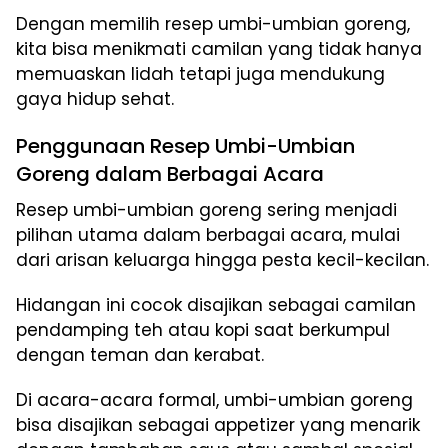
Dengan memilih resep umbi-umbian goreng,
kita bisa menikmati camilan yang tidak hanya
memuaskan lidah tetapi juga mendukung
gaya hidup sehat.
Penggunaan Resep Umbi-Umbian
Goreng dalam Berbagai Acara
Resep umbi-umbian goreng sering menjadi
pilihan utama dalam berbagai acara, mulai
dari arisan keluarga hingga pesta kecil-kecilan.
Hidangan ini cocok disajikan sebagai camilan
pendamping teh atau kopi saat berkumpul
dengan teman dan kerabat.
Di acara-acara formal, umbi-umbian goreng
bisa disajikan sebagai appetizer yang menarik