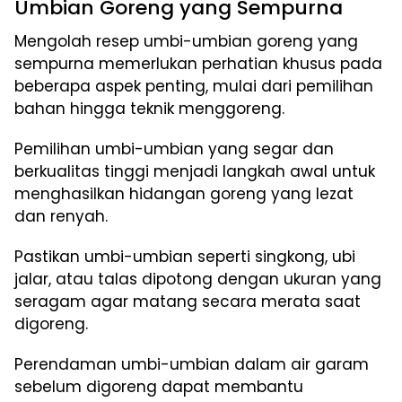
Umbian Goreng yang Sempurna
Mengolah resep umbi-umbian goreng yang
sempurna memerlukan perhatian khusus pada
beberapa aspek penting, mulai dari pemilihan
bahan hingga teknik menggoreng.
Pemilihan umbi-umbian yang segar dan
berkualitas tinggi menjadi langkah awal untuk
menghasilkan hidangan goreng yang lezat
dan renyah.
Pastikan umbi-umbian seperti singkong, ubi
jalar, atau talas dipotong dengan ukuran yang
seragam agar matang secara merata saat
digoreng.
Perendaman umbi-umbian dalam air garam
sebelum digoreng dapat membantu