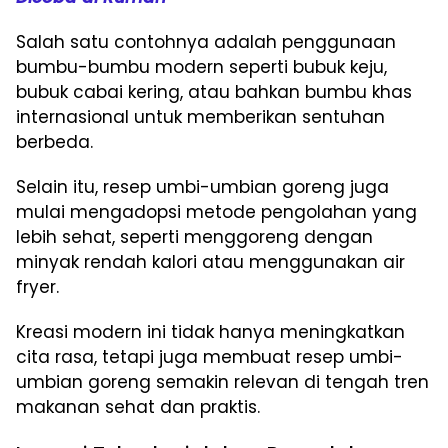
Salah satu contohnya adalah penggunaan
bumbu-bumbu modern seperti bubuk keju,
bubuk cabai kering, atau bahkan bumbu khas
internasional untuk memberikan sentuhan
berbeda.
Selain itu, resep umbi-umbian goreng juga
mulai mengadopsi metode pengolahan yang
lebih sehat, seperti menggoreng dengan
minyak rendah kalori atau menggunakan air
fryer.
Kreasi modern ini tidak hanya meningkatkan
cita rasa, tetapi juga membuat resep umbi-
umbian goreng semakin relevan di tengah tren
makanan sehat dan praktis.