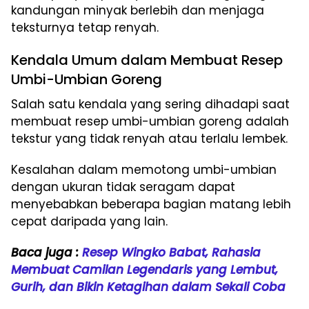
kandungan minyak berlebih dan menjaga
teksturnya tetap renyah.
Kendala Umum dalam Membuat Resep
Umbi-Umbian Goreng
Salah satu kendala yang sering dihadapi saat
membuat resep umbi-umbian goreng adalah
tekstur yang tidak renyah atau terlalu lembek.
Kesalahan dalam memotong umbi-umbian
dengan ukuran tidak seragam dapat
menyebabkan beberapa bagian matang lebih
cepat daripada yang lain.
Baca juga :
Resep Wingko Babat, Rahasia
Membuat Camilan Legendaris yang Lembut,
Gurih, dan Bikin Ketagihan dalam Sekali Coba