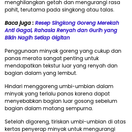
menghilangkan getah dan mengurangi rasa
pahit, terutama pada singkong atau talas.
Baca juga :
Resep Singkong Goreng Merekah
Anti Gagal, Rahasia Renyah dan Gurih yang
Bikin Nagih Setiap Gigitan
Penggunaan minyak goreng yang cukup dan
panas merata sangat penting untuk
mendapatkan tekstur luar yang renyah dan
bagian dalam yang lembut.
Hindari menggoreng umbi-umbian dalam
minyak yang terlalu panas karena dapat
menyebabkan bagian luar gosong sebelum
bagian dalam matang sempurna.
Setelah digoreng, tiriskan umbi-umbian di atas
kertas penyerap minyak untuk mengurangi