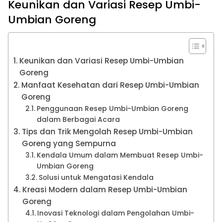
Keunikan dan Variasi Resep Umbi-
Umbian Goreng
Keunikan dan Variasi Resep Umbi-Umbian
Goreng
Manfaat Kesehatan dari Resep Umbi-Umbian
Goreng
Penggunaan Resep Umbi-Umbian Goreng
dalam Berbagai Acara
Tips dan Trik Mengolah Resep Umbi-Umbian
Goreng yang Sempurna
Kendala Umum dalam Membuat Resep Umbi-
Umbian Goreng
Solusi untuk Mengatasi Kendala
Kreasi Modern dalam Resep Umbi-Umbian
Goreng
Inovasi Teknologi dalam Pengolahan Umbi-