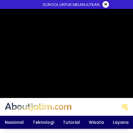
Skip
×
SCROOL UNTUK MELANJUTKAN
to
content
Nasional
Teknologi
Tutorial
Wisata
Layanan 