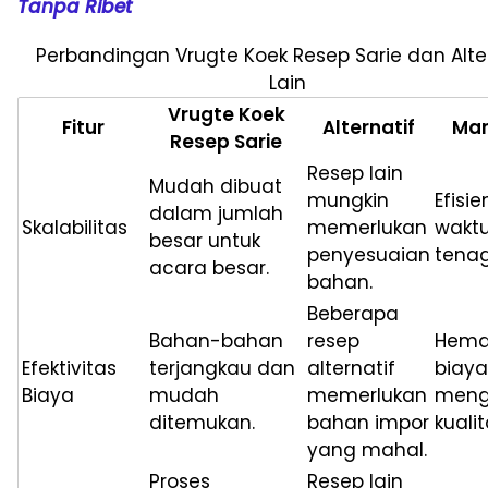
Tanpa Ribet
Perbandingan Vrugte Koek Resep Sarie dan Alte
Lain
Vrugte Koek
Fitur
Alternatif
Man
Resep Sarie
Resep lain
Mudah dibuat
mungkin
Efisie
dalam jumlah
Skalabilitas
memerlukan
wakt
besar untuk
penyesuaian
tenag
acara besar.
bahan.
Beberapa
Bahan-bahan
resep
Hema
Efektivitas
terjangkau dan
alternatif
biaya
Biaya
mudah
memerlukan
meng
ditemukan.
bahan impor
kualit
yang mahal.
Proses
Resep lain