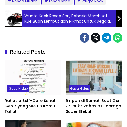
Resep Mudah
resep sarie
vrugte koek
Vrugte Koek Resep Seri, Rahasia Membuat
Kue Buah Lembut dan Nikmat untuk Segala
Acara, Coba Sekarang!
Related Posts
Gaya Hidup
Gaya Hidup
Rahasia Self-Care Sehat
Ringan di Rumah Buat Gen
Gen Z yang WAJIB Kamu
Z Sibuk? Rahasia Olahraga
Tahu!
Super Efektif!